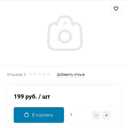
Добавляйте товары
в корзину
Оплачивайте сегодня только
25
% картой любого банка
Получайте товар
выбранный способом
Отзывов: 0
Добавить отзыв
Оставшиеся
75
% будут
списываться
с вашей карты
199 руб.
/ шт
по
25
%
каждые 2 недели
В корзину
Подробнее