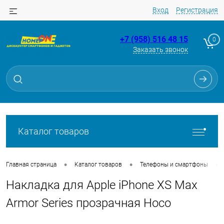
Вход
Регистрация
+7 (958) 516 48 15
0
Заказать звонок
Для клиентов всех банков
Разбейте
оплату
на части
без переплат
Каталог товаров
График платежей
•
•
•
Главная страница
Каталог товаров
Телефоны и смартфоны
Накладка для Apple iPhone XS Max
Сегодня
25
%
Armor Series прозрачная Hoco