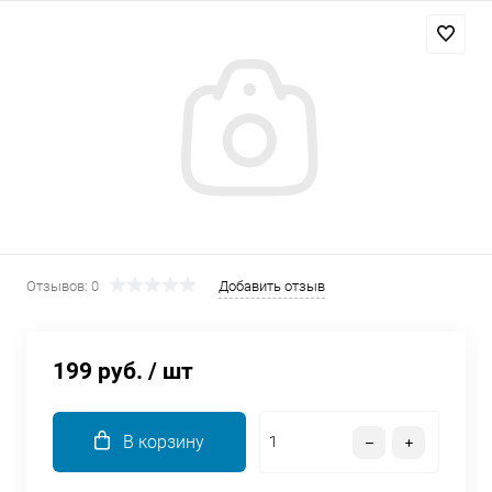
Добавляйте товары
в корзину
Оплачивайте сегодня только
25
% картой любого банка
Получайте товар
выбранный способом
Отзывов: 0
Добавить отзыв
Оставшиеся
75
% будут
списываться
с вашей карты
199 руб.
/ шт
по
25
%
каждые 2 недели
В корзину
Подробнее