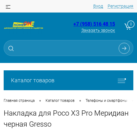
Вход
Регистрация
+7 (958) 516 48 15
0
Заказать звонок
Для клиентов всех банков
Разбейте
оплату
на части
без переплат
Каталог товаров
График платежей
•
•
•
Главная страница
Каталог товаров
Телефоны и смартфоны
Накладка для Poco X3 Pro Меридиан
Сегодня
25
%
черная Gresso