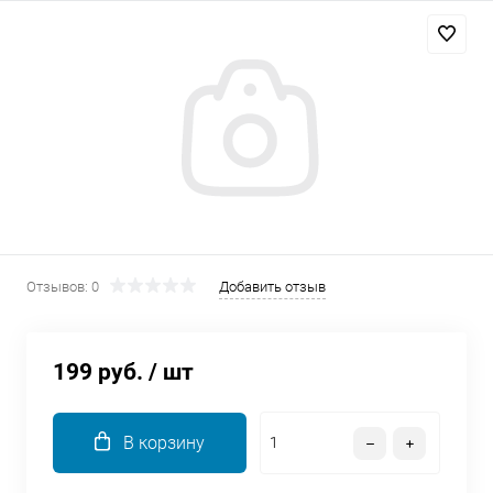
Добавляйте товары
в корзину
Оплачивайте сегодня только
25
% картой любого банка
Получайте товар
выбранный способом
Отзывов: 0
Добавить отзыв
Оставшиеся
75
% будут
списываться
с вашей карты
199 руб.
/ шт
по
25
%
каждые 2 недели
В корзину
Подробнее