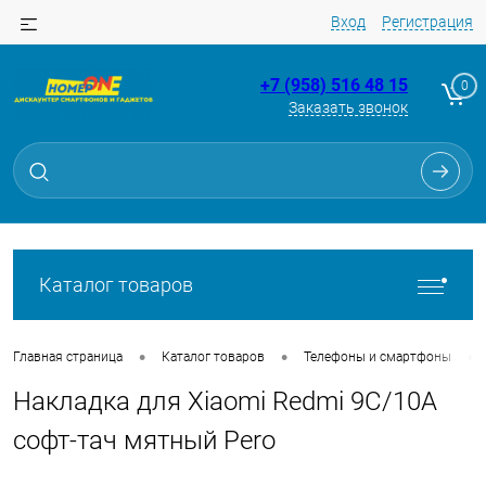
Вход
Регистрация
+7 (958) 516 48 15
0
Заказать звонок
Для клиентов всех банков
Разбейте
оплату
на части
без переплат
Каталог товаров
График платежей
•
•
•
Главная страница
Каталог товаров
Телефоны и смартфоны
Накладка для Xiaomi Redmi 9C/10A
Сегодня
25
%
софт-тач мятный Pero