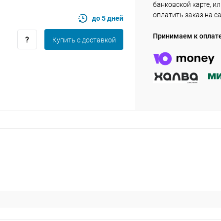
банковской карте, и
оплатить заказ на с
до 5 дней
Оставшиеся
75
% будут
списываться
Принимаем к оплат
Купить c доставкой
с вашей карты
по
25
%
каждые 2 недели
Подробнее
об оплате Плайтом
25
раз в 2
Остались вопросы?
недели
8 800 302-02-51
plait.ru