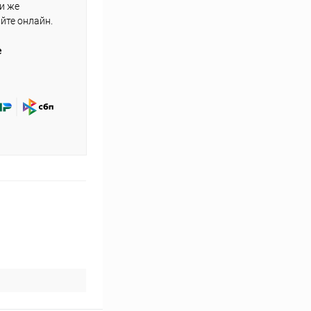
ли же
айте онлайн.
е