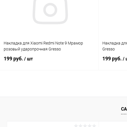
В избранное
Под заказ
В избранн
Накладка для Xiaomi Redmi Note 9 Мрамор
Накладка для
розовый ударопрочная Gresso
Gresso
199 руб.
199 руб.
/ шт
/
В корзину
К сравнению
В избранное
В наличии
В избранн
СА