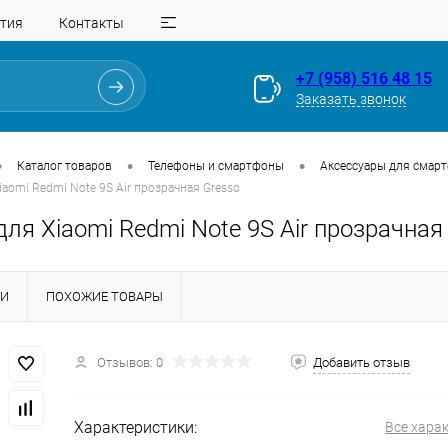
тия
Контакты
+7 (958) 516 48 15
Заказать звонок
•
•
•
Каталог товаров
Телефоны и смартфоны
Аксессуары для смар
iaomi Redmi Note 9S Air прозрачная Gresso
ля Xiaomi Redmi Note 9S Air прозрачная
КИ
ПОХОЖИЕ ТОВАРЫ
Для клиентов всех банков
Отзывов: 0
Добавить отзыв
Разбейте
оплату
на части
без переплат
Характеристики:
Все хара