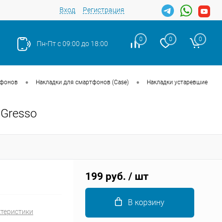
Вход
Регистрация
0
0
0
Пн-Пт с 09:00 до 18:00
•
•
тфонов
Накладки для смартфонов (Case)
Накладки устаревшие
 Gresso
Закрыть
199 руб.
/ шт
В корзину
ктеристики