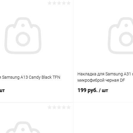
В корзину
В корз
К сравнению
ое
Под заказ
В избранное
Накладка для Samsung A31 
 Samsung A13 Candy Black TFN
микрофиброй черная DF
199 руб.
 шт
/ шт
В корзину
В корз
К сравнению