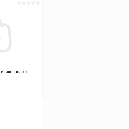
ину
К сравнению
Под заказ
силиконовая с
ину
К сравнению