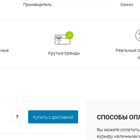
Производитель
Gresso
График платежей
Сегодня
25
%
Реальные с
ьные
Крутые бренды
ц
Добавляйте товары
в корзину
Оплачивайте сегодня только
25
% картой любого банка
СПОСОБЫ ОП
Купить c доставкой
Вы можете оплатить
курьеру наличными 
Получайте товар
выбранный способом