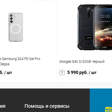
 Samsung S24 FE Gel Pro
Doogee S40 3/32GB Черный
Deppa
б.
5 990 руб.
/ шт
/ шт
ия
Помощь и сервисы