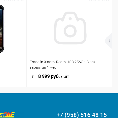
Trade-in Xiaomi Redmi 15С 256Gb Black
Ч
гарантия 1 мес
T
8 999 руб.
/ шт
+7 (958) 516 48 15