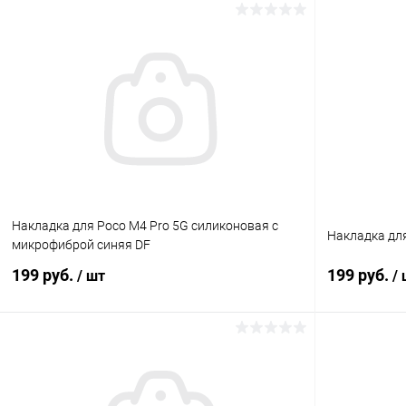
В корзину
К сравнению
В избранное
В наличии
В избранн
Накладка для Poco M4 Pro 5G силиконовая с
Накладка для
микрофиброй синяя DF
199 руб.
199 руб.
/ шт
/
В корзину
К сравнению