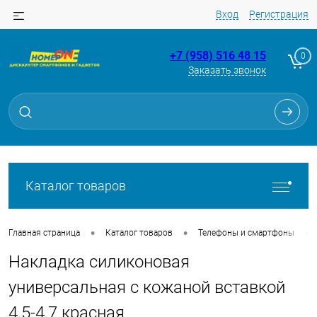
Вход
Регистрация
+7 (958) 516 48 15
0
Заказать звонок
Для клиентов всех банков
Разбейте
оплату
на части
без переплат
Каталог товаров
График платежей
•
•
•
Главная страница
Каталог товаров
Телефоны и смартфоны
Накладка силиконовая
Сегодня
25
%
универсальная с кожаной вставкой
4,5-4,7 красная