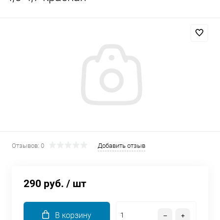
Добавляйте товары
в корзину
Оплачивайте сегодня только
25
% картой любого банка
Получайте товар
выбранный способом
Отзывов: 0
Добавить отзыв
Оставшиеся
75
% будут
списываться
с вашей карты
по
25
%
каждые 2 недели
290 руб.
/ шт
В корзину
Подробнее