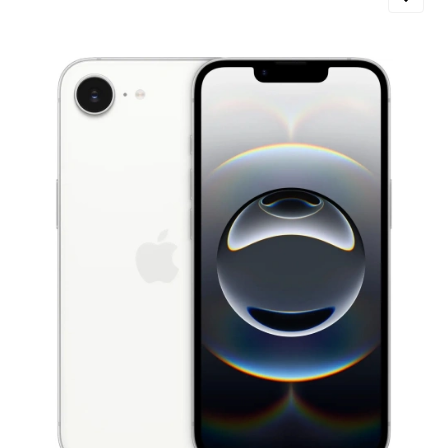
Добавляйте товары
в корзину
Оплачивайте сегодня только
25
% картой любого банка
Получайте товар
выбранный способом
Оставшиеся
75
% будут
списываться
с вашей карты
по
25
%
каждые 2 недели
Подробнее