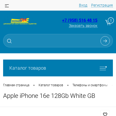
Вход
Регистрация
+7 (958) 516 48 15
0
Заказать звонок
Для клиентов всех банков
Разбейте
оплату
на части
без переплат
Каталог товаров
График платежей
•
•
•
Главная страница
Каталог товаров
Телефоны и смартфоны
Apple iPhone 16e 128Gb White GB
Сегодня
25
%