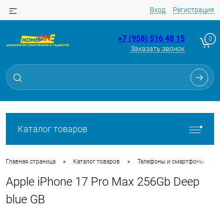
Вход
Регистрация
+7 (958) 516 48 15
0
Заказать звонок
Для клиентов всех банков
Разбейте
оплату
на части
без переплат
Каталог товаров
График платежей
•
•
•
Главная страница
Каталог товаров
Телефоны и смартфоны
Apple iPhone 17 Pro Max 256Gb Deep
Сегодня
25
%
blue GB