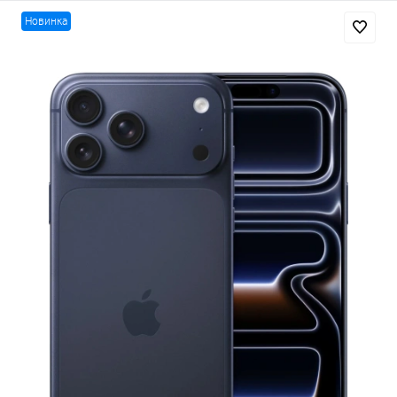
Новинка
Добавляйте товары
в корзину
Оплачивайте сегодня только
25
% картой любого банка
Получайте товар
выбранный способом
Оставшиеся
75
% будут
списываться
с вашей карты
по
25
%
каждые 2 недели
Подробнее