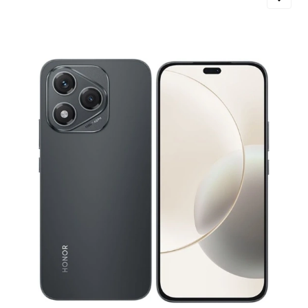
Добавляйте товары
в корзину
Оплачивайте сегодня только
25
% картой любого банка
Получайте товар
выбранный способом
Оставшиеся
75
% будут
списываться
с вашей карты
по
25
%
каждые 2 недели
Подробнее