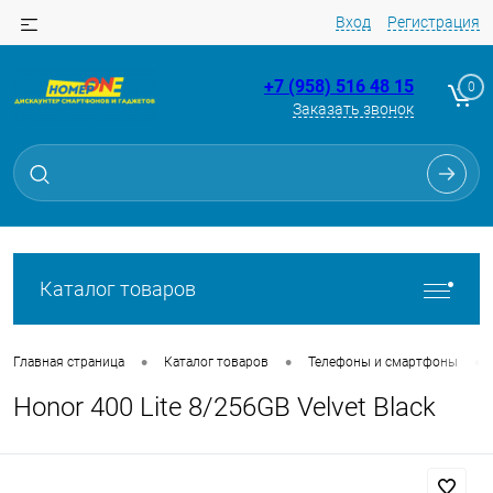
Вход
Регистрация
+7 (958) 516 48 15
0
Заказать звонок
Для клиентов всех банков
Разбейте
оплату
на части
без переплат
Каталог товаров
График платежей
•
•
•
Главная страница
Каталог товаров
Телефоны и смартфоны
Honor 400 Lite 8/256GB Velvet Black
Сегодня
25
%