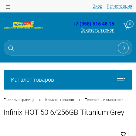
Вход
Регистрация
+7 (958) 516 48 15
0
Заказать звонок
Для клиентов всех банков
Разбейте
оплату
на части
без переплат
Каталог товаров
График платежей
•
•
•
Главная страница
Каталог товаров
Телефоны и смартфоны
Infinix HOT 50 6/256GB Titanium Grey
Сегодня
25
%