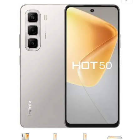
Добавляйте товары
в корзину
Оплачивайте сегодня только
25
% картой любого банка
Получайте товар
выбранный способом
Оставшиеся
75
% будут
списываться
с вашей карты
по
25
%
каждые 2 недели
Подробнее