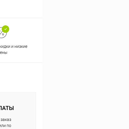
кидки и низкие
ены
ЛАТЫ
 заказ
или по