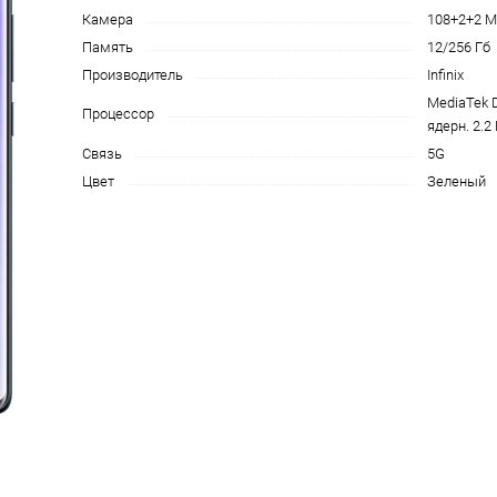
Камера
108+2+2 М
на части
без переплат
Память
12/256 Гб
Производитель
Infinix
MediaTek D
Процессор
График платежей
ядерн. 2.2
Связь
5G
Цвет
Зеленый
Сегодня
25
%
Добавляйте товары
в корзину
Оплачивайте сегодня только
25
% картой любого банка