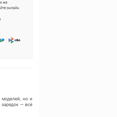
ли же
айте онлайн.
е
 моделей, но и
 зарядок — всё