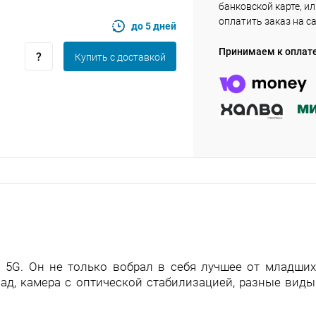
банковской карте, и
plait.ru
оплатить заказ на с
до 5 дней
Принимаем к оплат
Купить c доставкой
раз в 2 недели
+ 5G. Он не только вобрал в себя лучшее от младших
ад, камера с оптической стабилизацией, разные виды