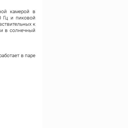
ной камерой в
0 Гц и пиковой
увствительных к
 и в солнечный
работает в паре