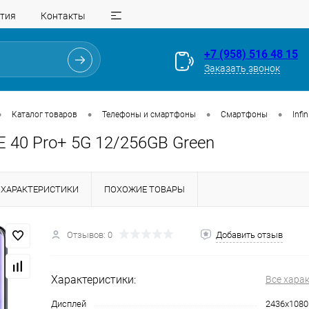
тия
Контакты
+7 (958) 516 48 15
Заказать звонок
•
•
•
•
Каталог товаров
Телефоны и смартфоны
Смартфоны
Infin
TE 40 Pro+ 5G 12/256GB Green
ХАРАКТЕРИСТИКИ
ПОХОЖИЕ ТОВАРЫ
Отзывов: 0
Добавить отзыв
Для клиентов всех банков
Характеристики:
Все хара
Разбейте
оплату
Дисплей
2436x1080