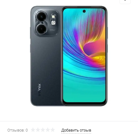
Добавляйте товары
в корзину
Оплачивайте сегодня только
25
% картой любого банка
Получайте товар
выбранный способом
Оставшиеся
75
% будут
списываться
с вашей карты
по
25
%
каждые 2 недели
Отзывов: 0
Добавить отзыв
Подробнее