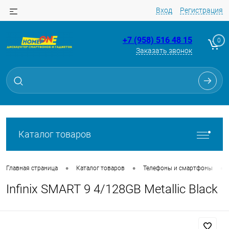
Вход
Регистрация
+7 (958) 516 48 15
0
Заказать звонок
Для клиентов всех банков
Разбейте
оплату
на части
без переплат
Каталог товаров
График платежей
•
•
•
Главная страница
Каталог товаров
Телефоны и смартфоны
Infinix SMART 9 4/128GB Metallic Black
Сегодня
25
%