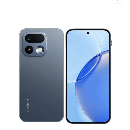
Добавляйте товары
в корзину
Оплачивайте сегодня только
25
% картой любого банка
Получайте товар
выбранный способом
Оставшиеся
75
% будут
списываться
с вашей карты
по
25
%
каждые 2 недели
Подробнее