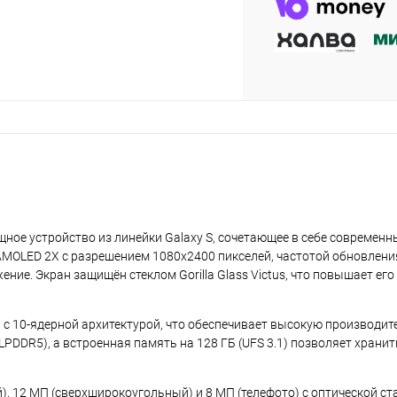
plait.ru
раз в 2 недели
ное устройство из линейки Galaxy S, сочетающее в себе современн
MOLED 2X с разрешением 1080x2400 пикселей, частотой обновления
ие. Экран защищён стеклом Gorilla Glass Victus, что повышает его
 с 10-ядерной архитектурой, что обеспечивает высокую производите
LPDDR5), а встроенная память на 128 ГБ (UFS 3.1) позволяет храни
, 12 МП (сверхширокоугольный) и 8 МП (телефото) с оптической ст