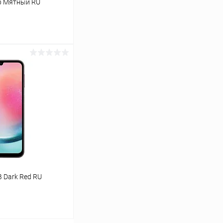
b Мятный RU
ину
К сравнению
В наличии
 Dark Red RU