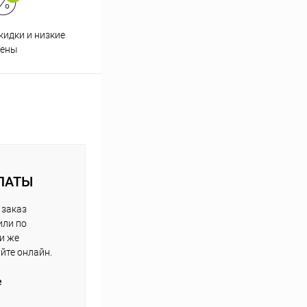
кидки и низкие
ены
ЛАТЫ
 заказ
или по
ли же
айте онлайн.
е