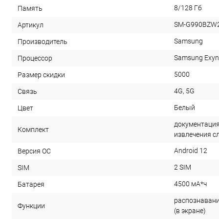
8/128 Гб
Память
SM-G990BZW
Артикул
Samsung
Производитель
Samsung Exyno
Процессор
5000
Размер скидки
4G, 5G
Связь
Белый
Цвет
документация,
Комплект
извлечения с
Android 12
Версия ОС
2 SIM
SIM
4500 мА*ч
Батарея
распознавани
Функции
(в экране)