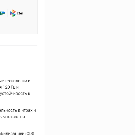
ые технологии и
 120 Гц и
 устойчивость к
льность в играх и
ть множество
абилизацией (OIS)