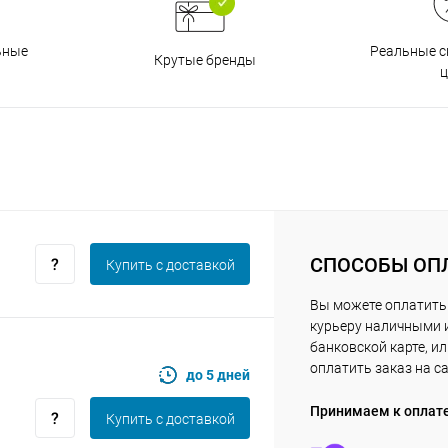
Получайте товар
выбранный способом
Реальные с
ьные
Крутые бренды
ц
Оставшиеся
75
% будут
списываться
с вашей карты
по
25
%
каждые 2 недели
Подробнее
об оплате Плайтом
СПОСОБЫ ОП
Купить c доставкой
Вы можете оплатить
курьеру наличными 
банковской карте, и
25
оплатить заказ на с
до 5 дней
раз в 2
Остались вопросы?
недели
Принимаем к оплат
Купить c доставкой
8 800 302-02-51