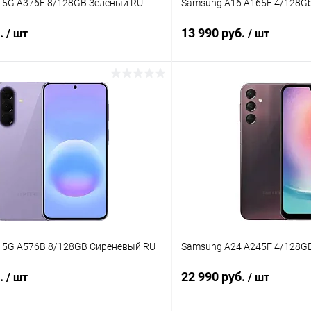
 5G A376E 8/128GB Зеленый RU
Samsung A16 A165F 4/128G
б.
13 990 руб.
/ шт
/ шт
В корзину
В корз
К сравнению
ое
В наличии
В избранное
 5G A576В 8/128GB Сиреневый RU
Samsung A24 A245F 4/128GB
б.
22 990 руб.
/ шт
/ шт