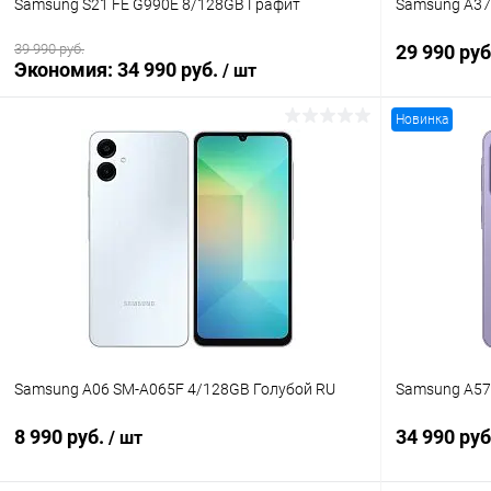
Samsung S21 FE G990E 8/128GB Графит
Samsung A37
39 990 руб.
29 990 ру
Экономия:
34 990 руб.
/ шт
Новинка
В корзину
К сравнению
В избранное
В наличии
В избранн
Samsung A06 SM-A065F 4/128GB Голубой RU
Samsung A57
8 990 руб.
34 990 ру
/ шт