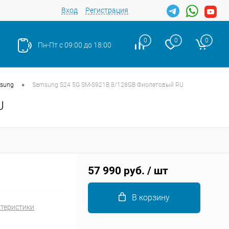
Вход
Регистрация
0
0
0
Пн-Пт с 09:00 до 18:00
•
sung
Samsung S24 5G SM-S921B 8/128GB Фиолетовый RU
U
Закрыть
57 990 руб.
/ шт
В корзину
ктеристики