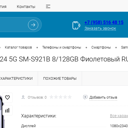
тия
Контакты
+7 (958) 516 48 15
Заказать звонок
•
•
•
•
Каталог товаров
Телефоны и смартфоны
Смартфоны
Sam
24 5G SM-S921B 8/128GB Фиолетовый R
ХАРАКТЕРИСТИКИ
ПОХОЖИЕ ТОВАРЫ
Отзывов: 0
Добавить отзыв
Для клиентов всех банков
Характеристики:
Все хара
Разбейте
оплату
Дисплей
1080x2340