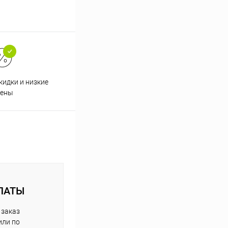
кидки и низкие
ены
ЛАТЫ
 заказ
или по