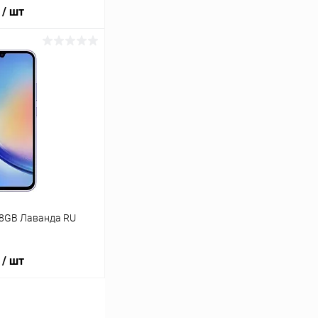
/ шт
ину
К сравнению
Под заказ
28GB Лаванда RU
/ шт
ину