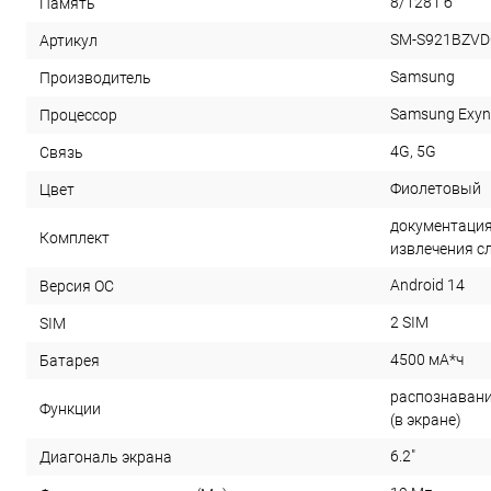
8/128 Гб
Память
SM-S921BZV
Артикул
Samsung
Производитель
Samsung Exyno
Процессор
4G, 5G
Связь
Фиолетовый
Цвет
документация,
Комплект
извлечения с
Android 14
Версия ОС
2 SIM
SIM
4500 мА*ч
Батарея
распознавани
Функции
(в экране)
6.2"
Диагональ экрана