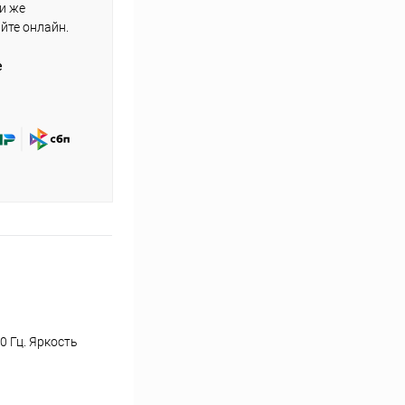
ли же
айте онлайн.
е
0 Гц. Яркость