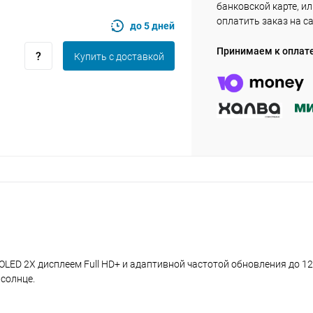
банковской карте, и
plait.ru
оплатить заказ на с
до 5 дней
Принимаем к оплат
Купить c доставкой
раз в 2 недели
LED 2X дисплеем Full HD+ и адаптивной частотой обновления до 12
 солнце.