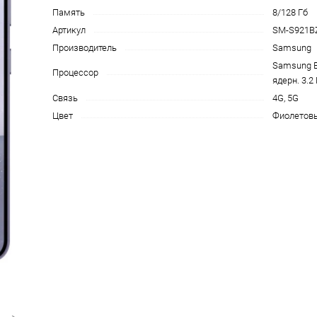
Память
8/128 Гб
на части
без переплат
Артикул
SM-S921B
Производитель
Samsung
Samsung E
Процессор
График платежей
ядерн. 3.2
Связь
4G, 5G
Цвет
Фиолетов
Сегодня
25
%
Добавляйте товары
в корзину
Оплачивайте сегодня только
25
% картой любого банка