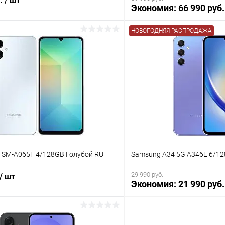
/ шт
Экономия:
66 990 руб.
НОВОГОДНЯЯ РАСПРОДАЖА
В корз
В корзину
К сравнению
В избранное
ое
Под заказ
 SM-A065F 4/128GB Голубой RU
Samsung A34 5G A346E 6/1
29 990 руб.
/ шт
Экономия:
21 990 руб.
В корз
В корзину