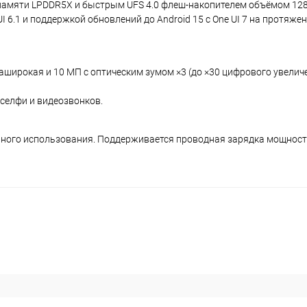
й памяти LPDDR5X и быстрым UFS 4.0 флеш‑накопителем объёмом 128
 6.1 и поддержкой обновлений до Android 15 с One UI 7 на протяжен
аширокая и 10 МП с оптическим зумом ×3 (до ×30 цифрового увелич
селфи и видеозвонков.
ивного использования. Поддерживается проводная зарядка мощность