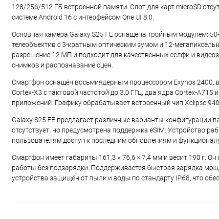
128/256/512 ГБ встроенной памяти. Слот для карт microSD отс
системе Android 16 с интерфейсом One UI 8.0.
Основная камера Galaxy S25 FE оснащена тройным модулем: 50
телеобъектив с 3-кратным оптическим зумом и 12-мегапиксель
разрешение 12 МП и подходит для качественных селфи и видео
снимков и распознавание сцен.
Смартфон оснащён восьмиядерным процессором Exynos 2400, в
Cortex-X3 с тактовой частотой до 3,0 ГГц, два ядра Cortex-A715
приложений. Графику обрабатывает встроенный чип Xclipse 940
Galaxy S25 FE предлагает различные варианты конфигурации па
отсутствует, но предусмотрена поддержка eSIM. Устройство раб
пользователям доступ к последним обновлениям и функционал
Смартфон имеет габариты 161,3 × 76,6 × 7,4 мм и весит 190 г. 
работы без подзарядки. Поддерживается быстрая зарядка мощн
устройства защищён от пыли и воды по стандарту IP68, что об