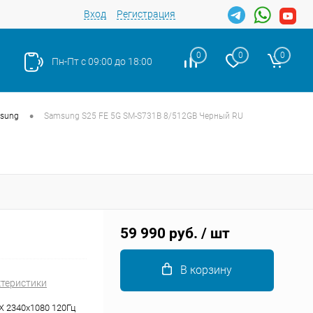
Вход
Регистрация
0
0
0
Пн-Пт с 09:00 до 18:00
•
sung
Samsung S25 FE 5G SM-S731B 8/512GB Черный RU
Закрыть
59 990 руб.
/ шт
В корзину
ктеристики
 2340x1080 120Гц