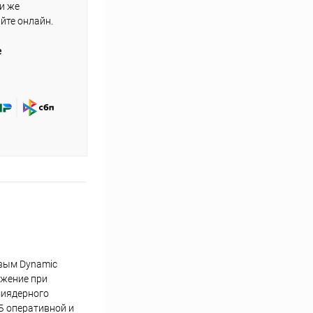
ли же
айте онлайн.
е
овым Dynamic
ажение при
миядерного
ГБ оперативной и