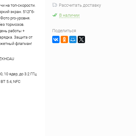
Рассчитать доставку
чи на топ-скорости.
ркий экран. 512Гб-
В наличии
 Фото pro-уровня.
без тормозов.
Поделиться
день работы +
арядка. Защита от
жетный флагман!
ZKHCAU
, 10 ядер, до 3.2 ГГц
, BT 5.4, NFC