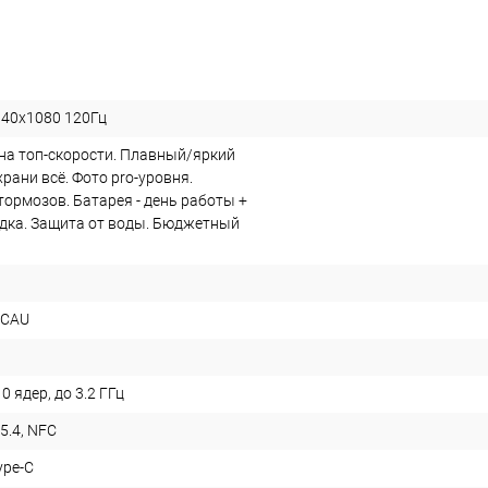
40x1080 120Гц
на топ-скорости. Плавный/яркий
храни всё. Фото pro-уровня.
тормозов. Батарея - день работы +
дка. Защита от воды. Бюджетный
HCAU
0 ядер, до 3.2 ГГц
 5.4, NFC
ype-C