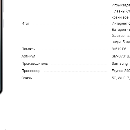
Игры/зада
на части
без переплат
Плавный/я
храни всё.
Итог
Интернет 
Батарея - 
График платежей
быстрая з
воды. Бюд
Память
8/512 Гб
Сегодня
25
%
Артикул
SM-S731B
Производитель
Samsung
Процессор
Exynos 2400
Связь
5G, Wi-Fi 7
Добавляйте товары
в корзину
Оплачивайте сегодня только
25
% картой любого банка