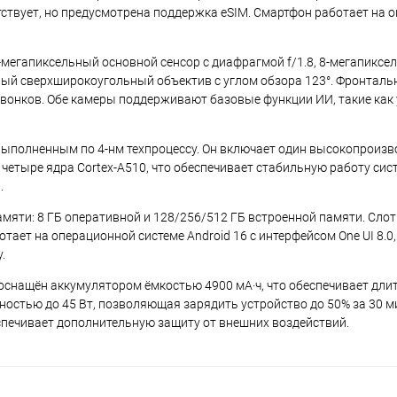
утствует, но предусмотрена поддержка eSIM. Смартфон работает на 
-мегапиксельный основной сенсор с диафрагмой f/1.8, 8-мегапиксе
ный сверхширокоугольный объектив с углом обзора 123°. Фронталь
звонков. Обе камеры поддерживают базовые функции ИИ, такие как
ыполненным по 4-нм техпроцессу. Он включает один высокопроиз
 и четыре ядра Cortex-A510, что обеспечивает стабильную работу сис
.
мяти: 8 ГБ оперативной и 128/256/512 ГБ встроенной памяти. Слот 
отает на операционной системе Android 16 с интерфейсом One UI 8.0
у.
Он оснащён аккумулятором ёмкостью 4900 мА·ч, что обеспечивает дл
остью до 45 Вт, позволяющая зарядить устройство до 50% за 30 м
еспечивает дополнительную защиту от внешних воздействий.