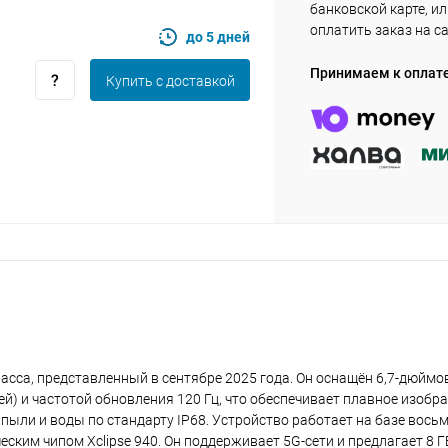
банковской карте, и
plait.ru
оплатить заказ на с
до 5 дней
Принимаем к оплат
Купить c доставкой
раз в 2 недели
ласса, представленный в сентябре 2025 года. Он оснащён 6,7-дюйм
ей) и частотой обновления 120 Гц, что обеспечивает плавное изобр
 пыли и воды по стандарту IP68. Устройство работает на базе вось
ческим чипом Xclipse 940. Он поддерживает 5G-сети и предлагает 8 