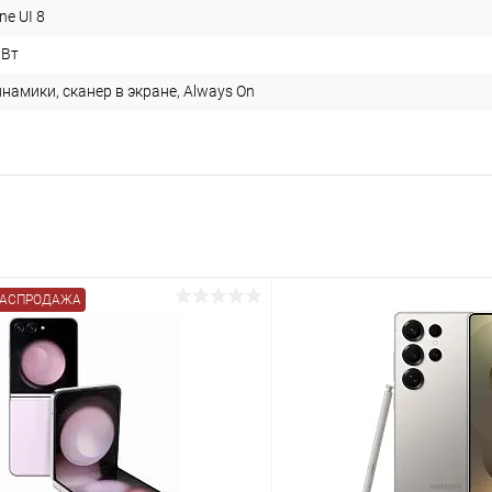
ne UI 8
 Вт
инамики, сканер в экране, Always On
РАСПРОДАЖА