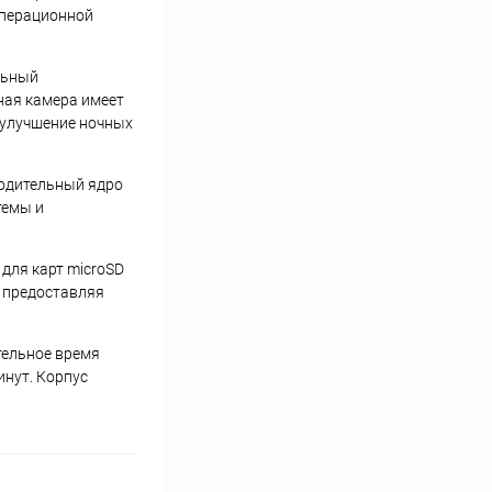
операционной
льный
ная камера имеет
 улучшение ночных
водительный ядро
темы и
для карт microSD
, предоставляя
ительное время
инут. Корпус