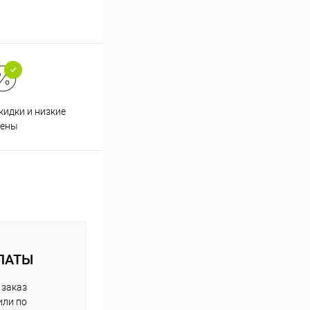
кидки и низкие
ены
ЛАТЫ
 заказ
или по