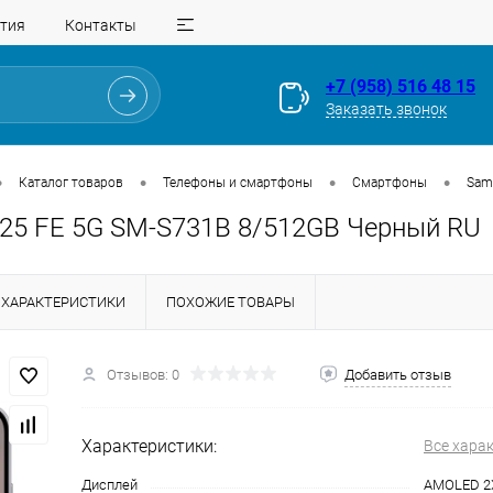
тия
Контакты
+7 (958) 516 48 15
Заказать звонок
•
•
•
•
Каталог товаров
Телефоны и смартфоны
Смартфоны
Sam
25 FE 5G SM-S731B 8/512GB Черный RU
ХАРАКТЕРИСТИКИ
ПОХОЖИЕ ТОВАРЫ
Отзывов: 0
Добавить отзыв
Для клиентов всех банков
Характеристики:
Все хара
Разбейте
оплату
Дисплей
AMOLED 2X