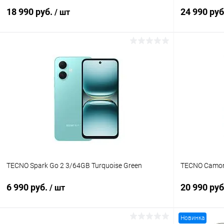
18 990 руб.
24 990 ру
/ шт
В корзину
К сравнению
В избранное
Под заказ
В избранн
TECNO Spark Go 2 3/64GB Turquoise Green
TECNO Camon 
6 990 руб.
20 990 ру
/ шт
Новинка