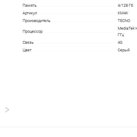
Память
4/128 Гб
на части
без переплат
Артикул
KM4K
Производитель
TECNO
MediaTek H
Процессор
График платежей
ГГц
Связь
4G
Цвет
Серый
Сегодня
25
%
Добавляйте товары
в корзину
Оплачивайте сегодня только
25
% картой любого банка