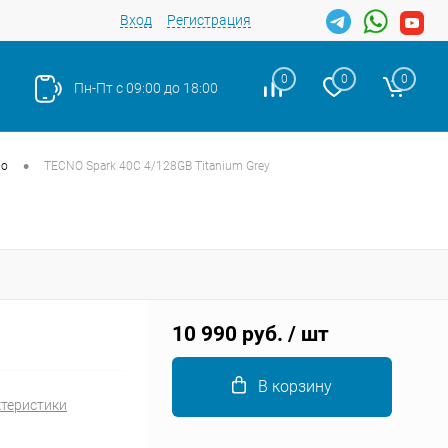
Вход
Регистрация
0
0
0
Пн-Пт с 09:00 до 18:00
•
no
TECNO Spark 40C 4/128GB Titanium Grey
Закрыть
10 990 руб.
/ шт
В корзину
ктеристики