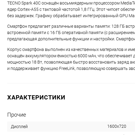
TECNO Spark 40C оснащён восьмиядерным процессором MediaTek H
ядер Cortex-A55 с тактовой частотой 1,8 ГГц. Этот чипсет обе
без задержек. Графику обрабатывает интегрированный GPU Mal
Смартфон предлагает различные варианты памяти: 128 ГБ встро
встроенной памяти с 16 ГБ оперативной памяти (с расширением 
предлагающая дополнительные функции и настройки. Смартфон
Корпус смартфона выполнен из качественных материалов и имее
оснащён аккумулятором ёмкостью 6000 мАч, что обеспечивает 
мощностью 18 Вт, позволяющая быстро восстановить заряд ак
и поддерживает функцию FreeLink, позволяющую совершать зво
ХАРАКТЕРИСТИКИ
Прочие
1600x720
Дисплей