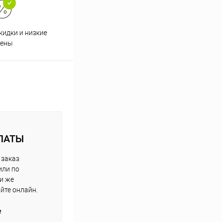
кидки и низкие
ены
ЛАТЫ
 заказ
или по
ли же
айте онлайн.
е