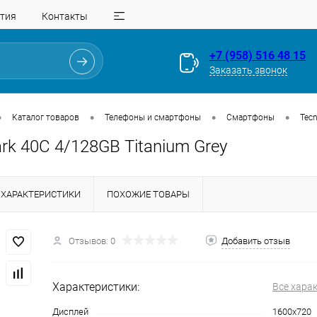
тия
Контакты
+7 (958) 516 48 15
Заказать звонок
•
•
•
•
Каталог товаров
Телефоны и смартфоны
Смартфоны
Tec
k 40C 4/128GB Titanium Grey
ХАРАКТЕРИСТИКИ
ПОХОЖИЕ ТОВАРЫ
Отзывов: 0
Добавить отзыв
Для клиентов всех банков
Характеристики:
Все хара
Разбейте
оплату
Дисплей
1600x720