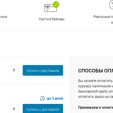
Получайте товар
выбранный способом
Реальные с
ьные
Крутые бренды
ц
Оставшиеся
75
% будут
списываться
с вашей карты
по
25
%
каждые 2 недели
Подробнее
об оплате Плайтом
СПОСОБЫ ОП
Купить c доставкой
Вы можете оплатить
курьеру наличными 
25
банковской карте, и
раз в 2
оплатить заказ на с
до 5 дней
Остались вопросы?
недели
Принимаем к оплат
8 800 302-02-51
Купить c доставкой