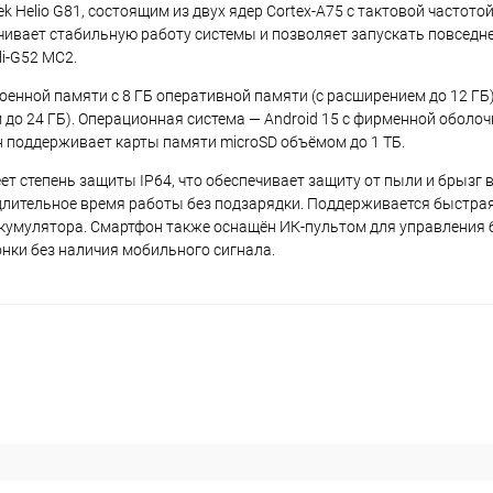
elio G81, состоящим из двух ядер Cortex-A75 с тактовой частотой 
спечивает стабильную работу системы и позволяет запускать повсе
i-G52 MC2.
енной памяти с 8 ГБ оперативной памяти (с расширением до 12 ГБ)
до 24 ГБ). Операционная система — Android 15 с фирменной оболочк
 поддерживает карты памяти microSD объёмом до 1 ТБ.
т степень защиты IP64, что обеспечивает защиту от пыли и брызг 
длительное время работы без подзарядки. Поддерживается быстра
кумулятора. Смартфон также оснащён ИК-пультом для управления 
нки без наличия мобильного сигнала.