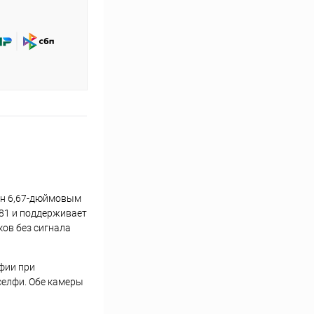
щён 6,67-дюймовым
G81 и поддерживает
ков без сигнала
фии при
селфи. Обе камеры