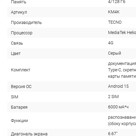
4/128 Гб
Память
KM4K
Артикул
TECNO
Производитель
MediaTek Helio
Процессор
4G
Связь
Серый
Цвет
документация
Комплект
Type-C, скреп
карты памяти
Android 15
Версия ОС
2 SIM
SIM
6000 мА*ч
Батарея
распознавани
Функции
(сбоку корпус
6.67"
Диагональ экрана