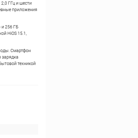
2,0 ГГц и шести
дневные приложения
 и 256 ГБ
ой HiOS 15.1,
воды. Смартфон
я зарядка
бытовой техникой