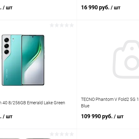
б.
16 990 руб.
/ шт
/ шт
В корзину
В корз
К сравнению
ое
В наличии
В избранное
TECNO Phantom V Fold2 5G 1
40 8/256GB Emerald Lake Green
Blue
б.
109 990 руб.
/ шт
/ шт