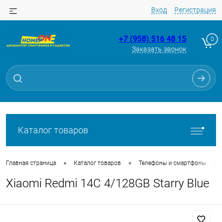
Вход
Регистрация
+7 (958) 516 48 15
0
Заказать звонок
Для клиентов всех банков
Разбейте
оплату
на части
без переплат
Каталог товаров
График платежей
•
•
•
Главная страница
Каталог товаров
Телефоны и смартфоны
Xiaomi Redmi 14C 4/128GB Starry Blue
Сегодня
25
%