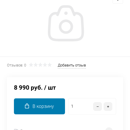
Добавляйте товары
в корзину
Оплачивайте сегодня только
25
% картой любого банка
Получайте товар
Отзывов: 0
Добавить отзыв
выбранный способом
8 990 руб.
/ шт
Оставшиеся
75
% будут
списываться
с вашей карты
по
25
%
каждые 2 недели
В корзину
Подробнее