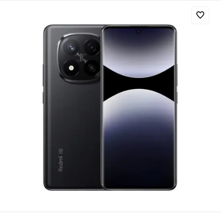
Добавляйте товары
в корзину
Оплачивайте сегодня только
25
% картой любого банка
Получайте товар
выбранный способом
Оставшиеся
75
% будут
списываться
с вашей карты
по
25
%
каждые 2 недели
Подробнее