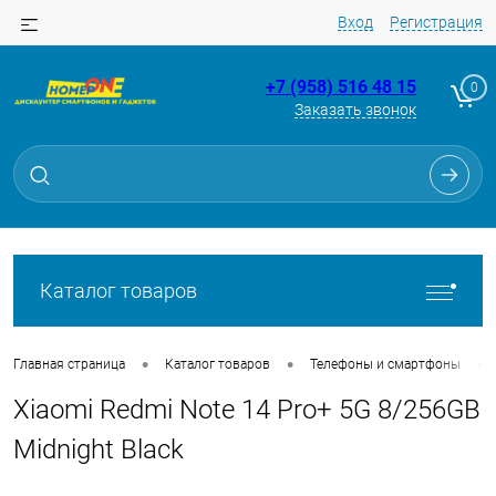
Вход
Регистрация
+7 (958) 516 48 15
0
Заказать звонок
Для клиентов всех банков
Разбейте
оплату
на части
без переплат
Каталог товаров
График платежей
•
•
•
Главная страница
Каталог товаров
Телефоны и смартфоны
Xiaomi Redmi Note 14 Pro+ 5G 8/256GB
Сегодня
25
%
Midnight Black