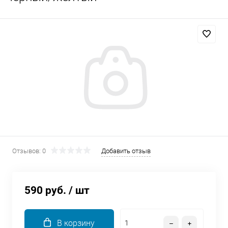
Добавляйте товары
в корзину
Оплачивайте сегодня только
25
% картой любого банка
Получайте товар
выбранный способом
Отзывов: 0
Добавить отзыв
Оставшиеся
75
% будут
списываться
с вашей карты
по
25
%
каждые 2 недели
590 руб.
/ шт
В корзину
Подробнее