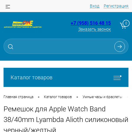
Вход
Регистрация
+7 (958) 516 48 15
0
Заказать звонок
Для клиентов всех банков
Разбейте
оплату
на части
без переплат
Каталог товаров
График платежей
•
•
•
Главная страница
Каталог товаров
Умные часы и браслеты
Ремешок для Apple Watch Band
Сегодня
25
%
38/40mm Lyambda Alioth силиконовый
черный/желтый