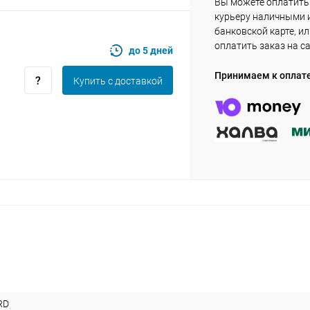
Вы можете оплатить
курьеру наличными 
банковской карте, и
оплатить заказ на с
до 5 дней
Оставшиеся
75
% будут
списываться
с вашей карты
по
25
%
каждые 2 недели
Принимаем к оплат
Купить c доставкой
Подробнее
об оплате Плайтом
25
раз в 2
Остались вопросы?
недели
8 800 302-02-51
plait.ru
RD