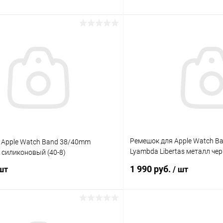
В корзину
В корз
К сравнению
ое
В наличии
В избранное
Ремешок для Apple Watch B
 Apple Watch Band 38/40mm
Lyambda Libertas металл че
 силиконовый (40-8)
BK
1 990 руб.
 шт
/ шт
В корзину
В корз