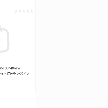
ину
К сравнению
В наличии
and 38/40mm
рный DS-APG-06-40-
ину