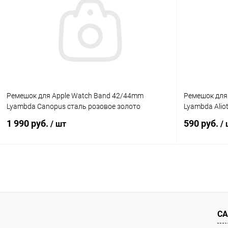
К сравнению
В избранное
В наличии
В избранн
Ремешок для Apple Watch Band 42/44mm
Ремешок для
Lyambda Canopus сталь розовое золото
Lyambda Ali
1 990 руб.
590 руб.
/ шт
/
В корзину
К сравнению
В избранное
В наличии
В избранн
СА