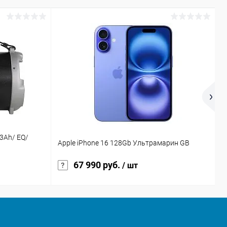
3Ah/ EQ/
Apple iPhone 16 128Gb Ультрамарин GB
N
67 990 руб.
/ шт