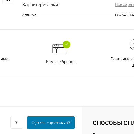
Характеристики:
Все хара
Артикул
DS-APS08-
График платежей
Сегодня
25
%
Реальные с
ьные
Крутые бренды
ц
Добавляйте товары
в корзину
Оплачивайте сегодня только
25
% картой любого банка
СПОСОБЫ ОП
Купить c доставкой
Получайте товар
выбранный способом