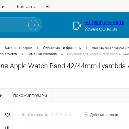
тия
Контакты
+7 (958) 516 48 15
Заказать звонок
•
•
•
Каталог товаров
Умные часы и браслеты
Аксессуары к часам и 
•
•
pple Watch
Ремешки Lyambda
Ремешок для Apple Watch Band 42/4
ля Apple Watch Band 42/44mm Lyambda 
КИ
ПОХОЖИЕ ТОВАРЫ
Для клиентов всех банков
Разбейте
оплату
Отзывов: 0
Добавить отзыв
на части
без переплат