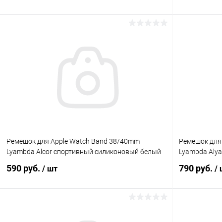
В корзину
К сравнению
В избранное
В наличии
В избранн
Ремешок для Apple Watch Band 38/40mm
Ремешок для
Lyambda Alcor спортивный силиконовый белый
Lyambda Alya
590 руб.
790 руб.
/ шт
/
В корзину