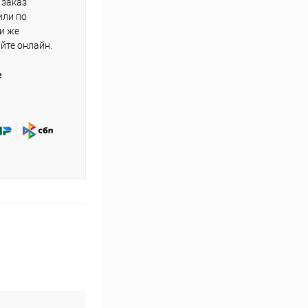
 заказ
или по
ли же
айте онлайн.
е