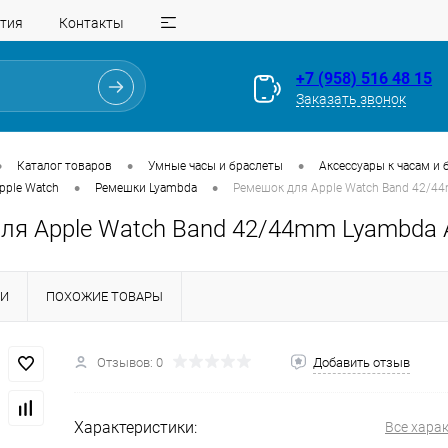
тия
Контакты
+7 (958) 516 48 15
Заказать звонок
•
•
•
Каталог товаров
Умные часы и браслеты
Аксессуары к часам и 
•
•
pple Watch
Ремешки Lyambda
Ремешок для Apple Watch Band 42/4
ля Apple Watch Band 42/44mm Lyambda A
КИ
ПОХОЖИЕ ТОВАРЫ
Для клиентов всех банков
Отзывов: 0
Добавить отзыв
Разбейте
оплату
на части
без переплат
Характеристики:
Все хара