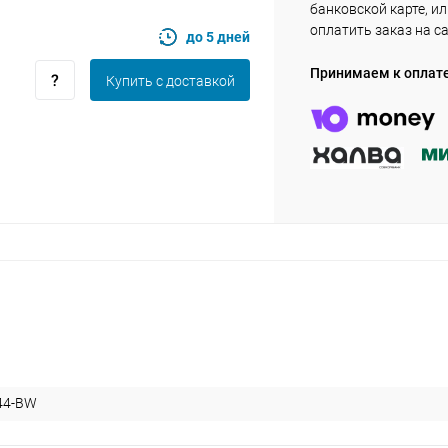
банковской карте, и
оплатить заказ на с
до 5 дней
Оставшиеся
75
% будут
списываться
Принимаем к оплат
Купить c доставкой
с вашей карты
по
25
%
каждые 2 недели
Подробнее
об оплате Плайтом
25
раз в 2
Остались вопросы?
недели
8 800 302-02-51
44-BW
plait.ru