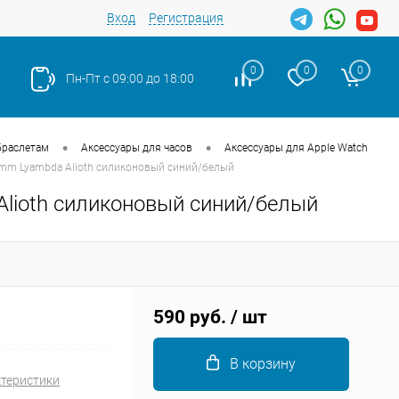
Вход
Регистрация
0
0
0
Пн-Пт с 09:00 до 18:00
•
•
браслетам
Аксессуары для часов
Аксессуары для Apple Watch
4mm Lyambda Alioth силиконовый синий/белый
lioth силиконовый синий/белый
Закрыть
590 руб.
/ шт
В корзину
ктеристики