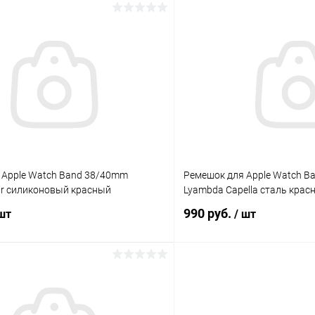
В корзину
В корз
К сравнению
ое
В наличии
В избранное
 Apple Watch Band 38/40mm
Ремешок для Apple Watch B
ir силиконовый красный
Lyambda Capella сталь крас
990 руб.
 шт
/ шт
В корзину
В корз
К сравнению