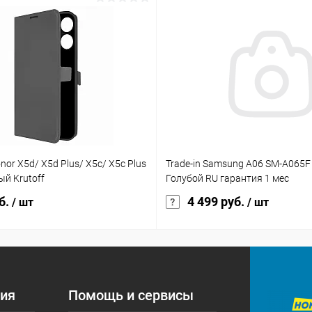
nor X5d/ X5d Plus/ X5c/ X5c Plus
Trade-in Samsung A06 SM-A065F
ый Krutoff
Голубой RU гарантия 1 мес
б.
4 499 руб.
/ шт
/ шт
ия
Помощь и сервисы