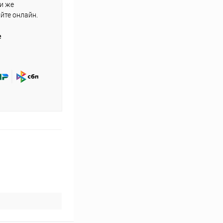
ли же
айте онлайн.
е