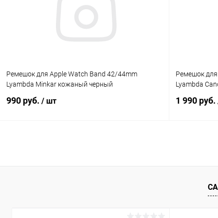
В избранное
В наличии
В избранн
Ремешок для Apple Watch Band 42/44mm
Ремешок для
Lyambda Minkar кожаный черный
Lyambda Can
990 руб.
1 990 руб.
/ шт
В корзину
К сравнению
В избранное
В наличии
В избранн
СА