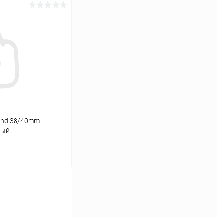
ину
К сравнению
В наличии
and 38/40mm
ный
ину
К сравнению