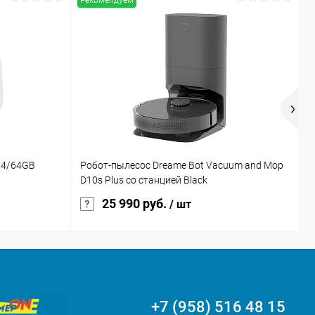
Рекомендуем
 4/64GB
Робот-пылесос Dreame Bot Vacuum and Mop
Ч
D10s Plus со станцией Black
T
25 990 руб.
/ шт
+7 (958) 516 48 15