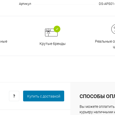
Артикул
DS-APS01-
График платежей
Сегодня
25
%
Реальные с
ьные
Крутые бренды
ц
Добавляйте товары
в корзину
Оплачивайте сегодня только
25
% картой любого банка
СПОСОБЫ ОП
Купить c доставкой
Вы можете оплатить
курьеру наличными 
Получайте товар
выбранный способом