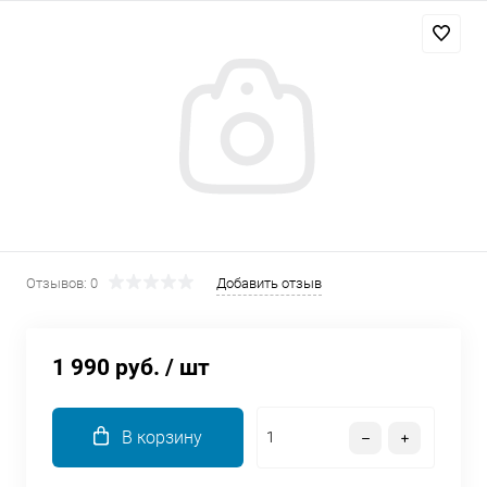
Добавляйте товары
в корзину
Оплачивайте сегодня только
25
% картой любого банка
Получайте товар
выбранный способом
Отзывов: 0
Добавить отзыв
Оставшиеся
75
% будут
списываться
с вашей карты
1 990 руб.
/ шт
по
25
%
каждые 2 недели
В корзину
Подробнее