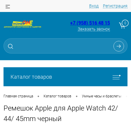
Вход
Регистрация
+7 (958) 516 48 15
0
Заказать звонок
Для клиентов всех банков
Разбейте
оплату
на части
без переплат
Каталог товаров
График платежей
•
•
•
Главная страница
Каталог товаров
Умные часы и браслеты
Ремешок Apple для Apple Watch 42/
Сегодня
25
%
44/ 45mm черный