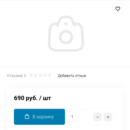
Добавляйте товары
в корзину
Оплачивайте сегодня только
25
% картой любого банка
Получайте товар
выбранный способом
Отзывов: 0
Добавить отзыв
Оставшиеся
75
% будут
списываться
с вашей карты
690 руб.
/ шт
по
25
%
каждые 2 недели
В корзину
Подробнее