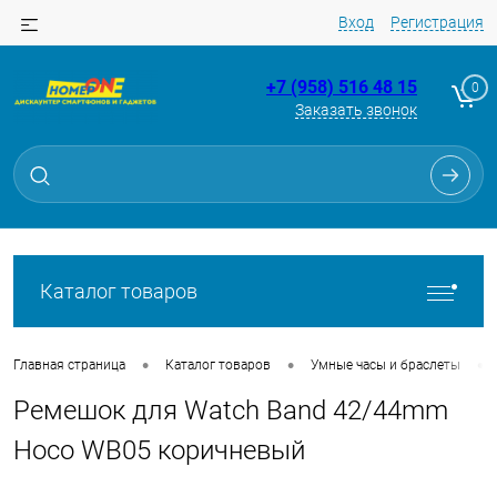
Вход
Регистрация
+7 (958) 516 48 15
0
Заказать звонок
Для клиентов всех банков
Разбейте
оплату
на части
без переплат
Каталог товаров
График платежей
•
•
•
Главная страница
Каталог товаров
Умные часы и браслеты
Ремешок для Watch Band 42/44mm
Сегодня
25
%
Hoco WB05 коричневый