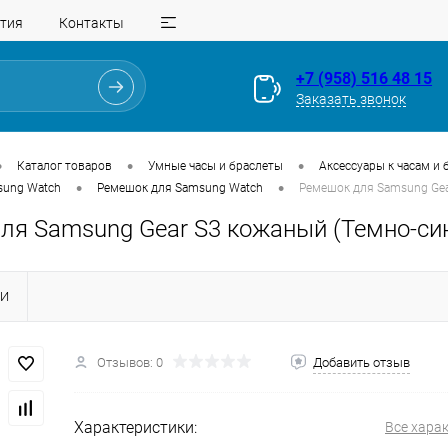
тия
Контакты
+7 (958) 516 48 15
Заказать звонок
•
•
•
Каталог товаров
Умные часы и браслеты
Аксессуары к часам и 
•
•
sung Watch
Ремешок для Samsung Watch
Ремешок для Samsung Gea
ля Samsung Gear S3 кожаный (Темно-си
Для клиентов всех банков
КИ
Разбейте
оплату
Отзывов: 0
Добавить отзыв
на части
без переплат
Характеристики:
Все хара