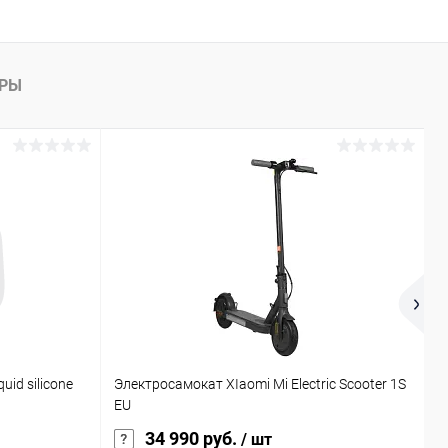
АРЫ
А
uid silicone
Электросамокат XIaomi Mi Electric Scooter 1S
У
EU
S
34 990 руб.
/ шт