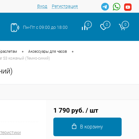
Вход
Регистрация
0
0
0
Пн-Пт с 09:00 до 18:00
•
•
браслетам
Аксессуары для часов
r S3 кожаный (Темно-синий)
Закрыть
ний)
1 790 руб.
/ шт
В корзину
ктеристики