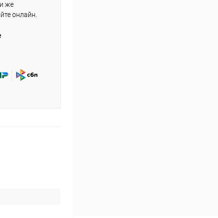
ли же
айте онлайн.
е