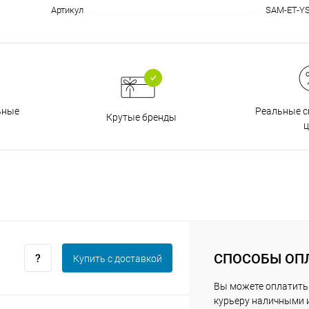
График платежей
Артикул
SAM-ET-Y
Сегодня
25
%
Реальные с
ьные
Крутые бренды
ц
Добавляйте товары
в корзину
Оплачивайте сегодня только
25
% картой любого банка
СПОСОБЫ ОП
Купить c доставкой
Получайте товар
выбранный способом
Вы можете оплатить
курьеру наличными 