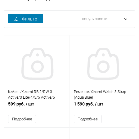
Фильтр
популярности
Кабель Xiaomi RB 2/RW 3
Ремешок Xiaomi Watch 3 Strap
Active/3 Lite/4/5/5 Active/5
(Aqua Blue)
Lite/SB 8/8 Active/8 Pro/9/9
599 руб.
/ шт
1 590 руб.
/ шт
Active/9 Pro/10
Подробнее
Подробнее