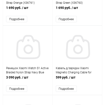
Strap Orange (X36761)
Strap Green (X36760)
1 690 руб.
/ шт
1 690 руб.
/ шт
Подробнее
Подробнее
Ремешок Xiaomi Watch S1 Active
Кабель д/зарядки Xiaomi
Braided Nylon Strap Navy Blue
Magnetic Charging Cable for
(X40850)
Wearables (X42519)
3 090 руб.
/ шт
599 руб.
/ шт
Подробнее
Подробнее