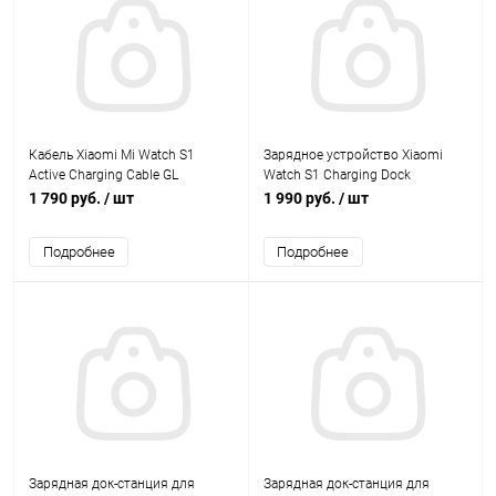
Кабель Xiaomi Mi Watch S1
Зарядное устройство Xiaomi
Active Charging Cable GL
Watch S1 Charging Dock
(X37209)
GL(X37204)
1 790 руб.
/ шт
1 990 руб.
/ шт
Подробнее
Подробнее
Зарядная док-станция для
Зарядная док-станция для