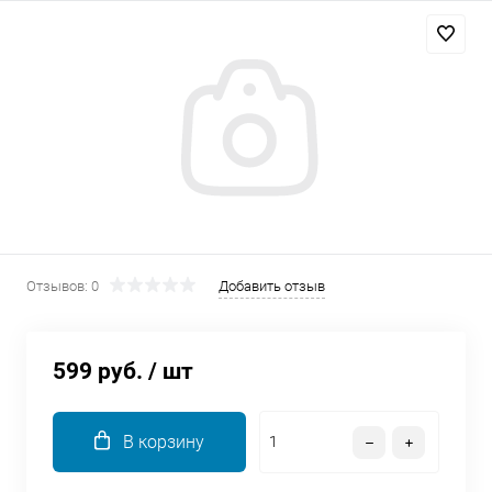
Добавляйте товары
в корзину
Оплачивайте сегодня только
25
% картой любого банка
Получайте товар
выбранный способом
Отзывов: 0
Добавить отзыв
Оставшиеся
75
% будут
списываться
с вашей карты
599 руб.
/ шт
по
25
%
каждые 2 недели
В корзину
Подробнее