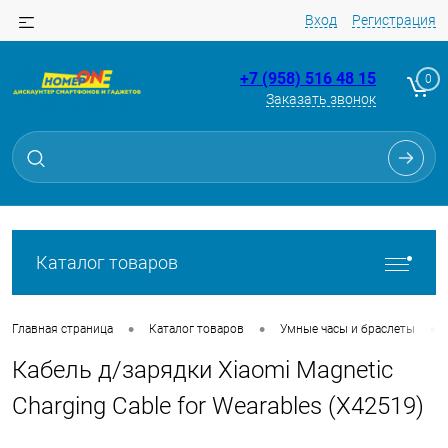
Вход
Регистрация
+7 (958) 516 48 15
0
Заказать звонок
Для клиентов всех банков
Разбейте
оплату
на части
без переплат
Каталог товаров
График платежей
•
•
•
Главная страница
Каталог товаров
Умные часы и браслеты
Кабель д/зарядки Xiaomi Magnetic
Сегодня
25
%
Charging Cable for Wearables (X42519)