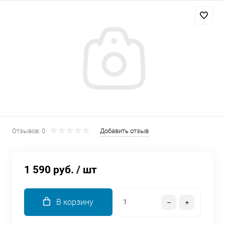
Добавляйте товары
в корзину
Оплачивайте сегодня только
25
% картой любого банка
Получайте товар
выбранный способом
Отзывов: 0
Добавить отзыв
Оставшиеся
75
% будут
списываться
с вашей карты
1 590 руб.
/ шт
по
25
%
каждые 2 недели
В корзину
Подробнее