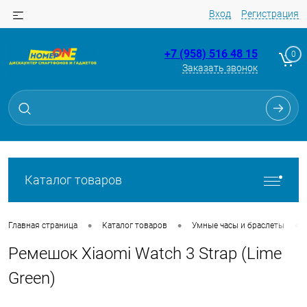
Вход
Регистрация
+7 (958) 516 48 15
0
Заказать звонок
Для клиентов всех банков
Разбейте
оплату
на части
без переплат
Каталог товаров
График платежей
•
•
•
Главная страница
Каталог товаров
Умные часы и браслеты
Ремешок Xiaomi Watch 3 Strap (Lime
Сегодня
25
%
Green)