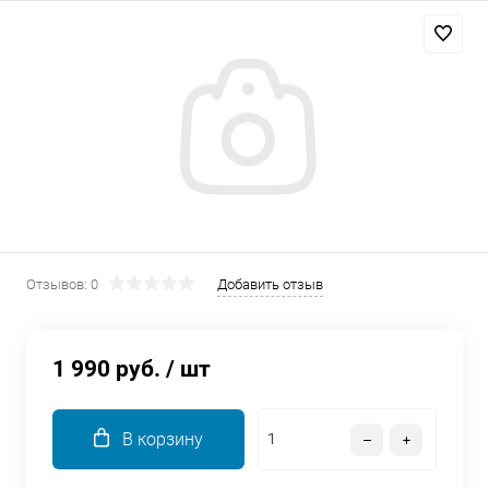
Добавляйте товары
в корзину
Оплачивайте сегодня только
25
% картой любого банка
Получайте товар
выбранный способом
Отзывов: 0
Добавить отзыв
Оставшиеся
75
% будут
списываться
с вашей карты
1 990 руб.
/ шт
по
25
%
каждые 2 недели
В корзину
Подробнее