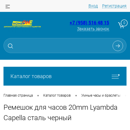
Вход
Регистрация
+7 (958) 516 48 15
0
Заказать звонок
Для клиентов всех банков
Разбейте
оплату
на части
без переплат
Каталог товаров
График платежей
•
•
•
Главная страница
Каталог товаров
Умные часы и браслеты
Ремешок для часов 20mm Lyambda
Сегодня
25
%
Capella сталь черный