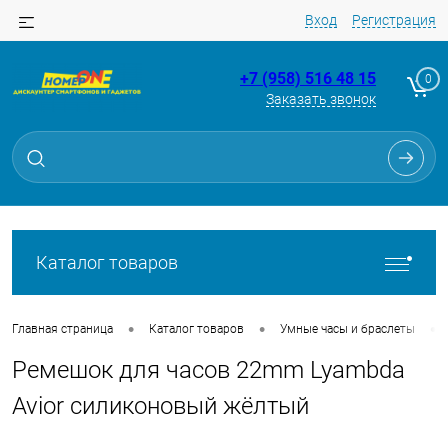
Вход
Регистрация
+7 (958) 516 48 15
0
Заказать звонок
Для клиентов всех банков
Разбейте
оплату
на части
без переплат
Каталог товаров
График платежей
•
•
•
Главная страница
Каталог товаров
Умные часы и браслеты
Ремешок для часов 22mm Lyambda
Сегодня
25
%
Avior силиконовый жёлтый