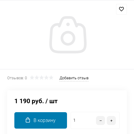
Добавляйте товары
в корзину
Оплачивайте сегодня только
25
% картой любого банка
Получайте товар
выбранный способом
Отзывов: 0
Добавить отзыв
Оставшиеся
75
% будут
списываться
с вашей карты
1 190 руб.
/ шт
по
25
%
каждые 2 недели
В корзину
Подробнее