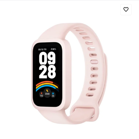
Добавляйте товары
в корзину
Оплачивайте сегодня только
25
% картой любого банка
Получайте товар
выбранный способом
Оставшиеся
75
% будут
списываться
с вашей карты
по
25
%
каждые 2 недели
Подробнее