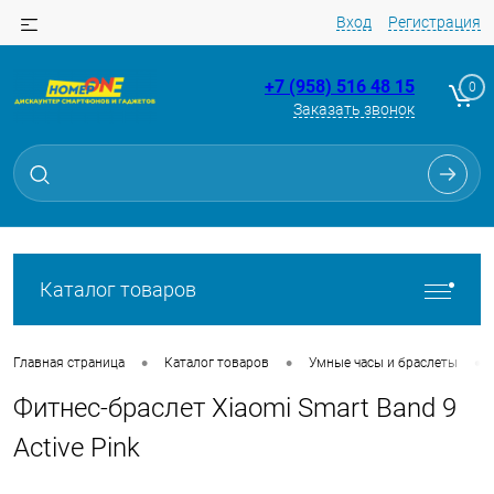
Вход
Регистрация
+7 (958) 516 48 15
0
Заказать звонок
Для клиентов всех банков
Разбейте
оплату
на части
без переплат
Каталог товаров
График платежей
•
•
•
Главная страница
Каталог товаров
Умные часы и браслеты
Фитнес-браслет Xiaomi Smart Band 9
Сегодня
25
%
Active Pink