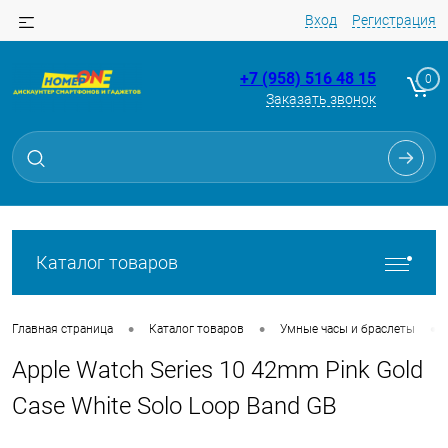
Вход
Регистрация
+7 (958) 516 48 15
0
Заказать звонок
Для клиентов всех банков
Разбейте
оплату
на части
без переплат
Каталог товаров
График платежей
•
•
•
Главная страница
Каталог товаров
Умные часы и браслеты
Apple Watch Series 10 42mm Pink Gold
Сегодня
25
%
Case White Solo Loop Band GB