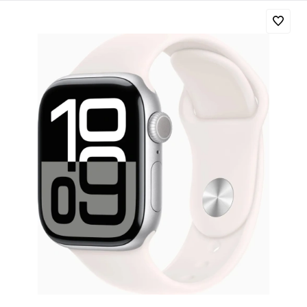
Добавляйте товары
в корзину
Оплачивайте сегодня только
25
% картой любого банка
Получайте товар
выбранный способом
Оставшиеся
75
% будут
списываться
с вашей карты
по
25
%
каждые 2 недели
Подробнее