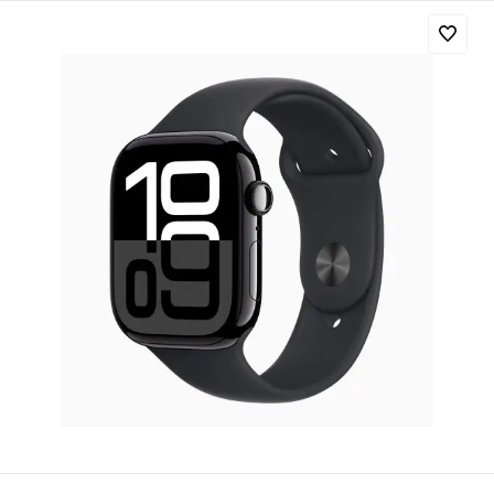
Добавляйте товары
в корзину
Оплачивайте сегодня только
25
% картой любого банка
Получайте товар
выбранный способом
Оставшиеся
75
% будут
списываться
с вашей карты
по
25
%
каждые 2 недели
Подробнее