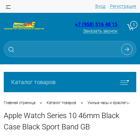
Вход
Регистрация
+7 (958) 516 48 15
0
Заказать звонок
Для клиентов всех банков
Разбейте
оплату
на части
без переплат
Каталог товаров
График платежей
•
•
•
Главная страница
Каталог товаров
Умные часы и браслеты
Apple Watch Series 10 46mm Black
Сегодня
25
%
Case Black Sport Band GB