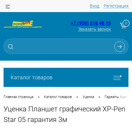
Вход
Регистрация
+7 (958) 516 48 15
0
Заказать звонок
Для клиентов всех банков
Разбейте
оплату
на части
без переплат
Каталог товаров
График платежей
•
•
•
Главная страница
Каталог товаров
Уценка
Гаджеты Уценка
Уценка Планшет графический XP-Pen
Сегодня
25
%
Star 05 гарантия 3м