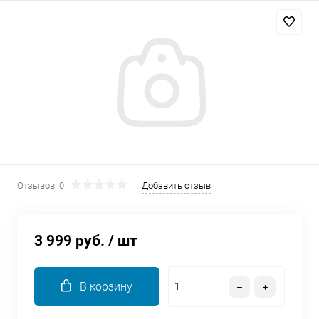
Добавляйте товары
в корзину
Оплачивайте сегодня только
25
% картой любого банка
Получайте товар
выбранный способом
Отзывов: 0
Добавить отзыв
Оставшиеся
75
% будут
списываться
с вашей карты
3 999 руб.
/ шт
по
25
%
каждые 2 недели
В корзину
Подробнее