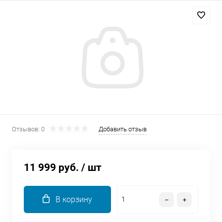
Добавляйте товары
в корзину
Оплачивайте сегодня только
25
% картой любого банка
Получайте товар
выбранный способом
Отзывов: 0
Добавить отзыв
Оставшиеся
75
% будут
списываться
с вашей карты
11 999 руб.
/ шт
по
25
%
каждые 2 недели
В корзину
Подробнее