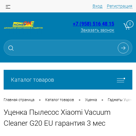
Вход
Регистрация
+7 (958) 516 48 15
0
Заказать звонок
Для клиентов всех банков
Разбейте
оплату
на части
без переплат
Каталог товаров
График платежей
•
•
•
Главная страница
Каталог товаров
Уценка
Гаджеты Уценка
Уценка Пылесос Xiaomi Vacuum
Сегодня
25
%
Cleaner G20 EU гарантия 3 мес