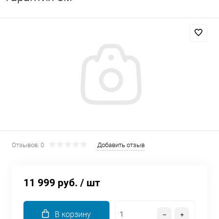
Добавляйте товары
в корзину
Оплачивайте сегодня только
25
% картой любого банка
Получайте товар
выбранный способом
Отзывов: 0
Добавить отзыв
Оставшиеся
75
% будут
списываться
с вашей карты
по
25
%
каждые 2 недели
11 999 руб.
/ шт
В корзину
Подробнее