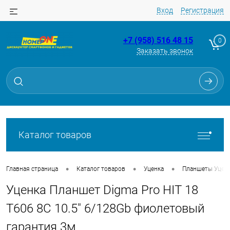
Вход
Регистрация
+7 (958) 516 48 15
0
Заказать звонок
Для клиентов всех банков
Разбейте
оплату
на части
без переплат
Каталог товаров
График платежей
•
•
•
Главная страница
Каталог товаров
Уценка
Планшеты Уцен
Уценка Планшет Digma Pro HIT 18
Сегодня
25
%
T606 8C 10.5" 6/128Gb фиолетовый
гарантия 3м