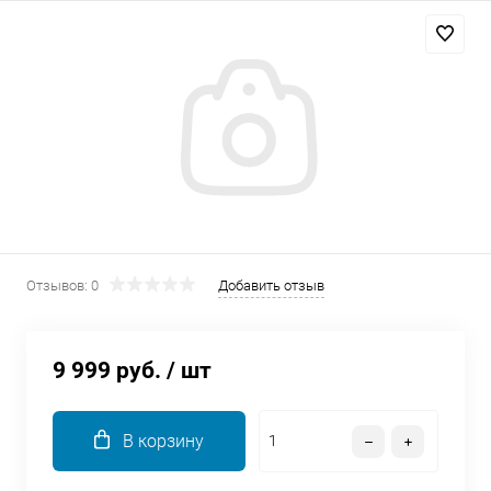
Добавляйте товары
в корзину
Оплачивайте сегодня только
25
% картой любого банка
Получайте товар
выбранный способом
Отзывов: 0
Добавить отзыв
Оставшиеся
75
% будут
списываться
с вашей карты
9 999 руб.
/ шт
по
25
%
каждые 2 недели
В корзину
Подробнее