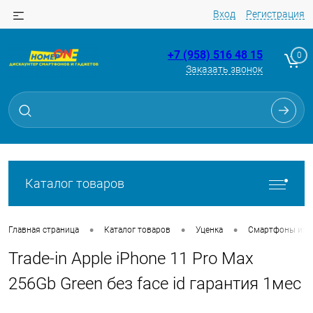
Вход
Регистрация
+7 (958) 516 48 15
0
Заказать звонок
Для клиентов всех банков
Разбейте
оплату
на части
без переплат
Каталог товаров
График платежей
•
•
•
Главная страница
Каталог товаров
Уценка
Смартфоны из Tr
Trade-in Apple iPhone 11 Pro Max
Сегодня
25
%
256Gb Green без face id гарантия 1мес