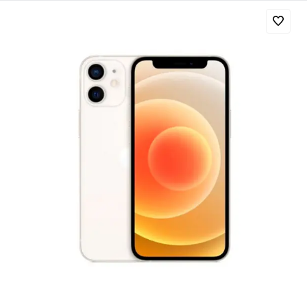
Добавляйте товары
в корзину
Оплачивайте сегодня только
25
% картой любого банка
Получайте товар
выбранный способом
Оставшиеся
75
% будут
списываться
с вашей карты
по
25
%
каждые 2 недели
Подробнее