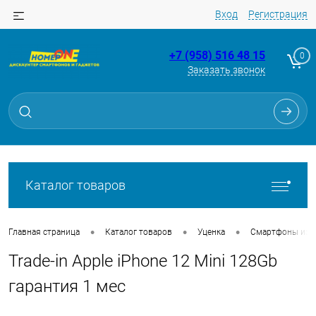
Вход
Регистрация
+7 (958) 516 48 15
0
Заказать звонок
Для клиентов всех банков
Разбейте
оплату
на части
без переплат
Каталог товаров
График платежей
•
•
•
Главная страница
Каталог товаров
Уценка
Смартфоны из Tr
Trade-in Apple iPhone 12 Mini 128Gb
Сегодня
25
%
гарантия 1 мес