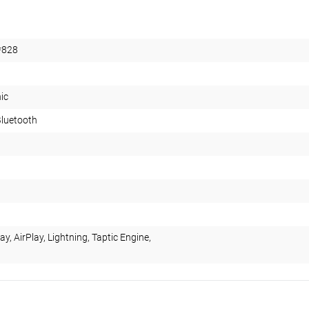
plait.ru
2*828
ic
Bluetooth
раз в 2 недели
y, AirPlay, Lightning, Taptic Engine,