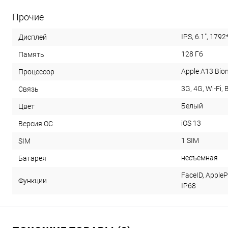
Прочие
IPS, 6.1", 179
Дисплей
128 Гб
Память
Apple A13 Bion
Процессор
3G, 4G, Wi-Fi, 
Связь
Белый
Цвет
iOS 13
Версия ОС
1 SIM
SIM
несъемная
Батарея
FaceID, ApplePa
Функции
IP68