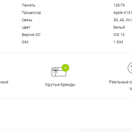
на части
без переплат
Память
128 Гб
Процессор
Apple A13 
Связь
3G, 4G, Wi-
График платежей
Цвет
Белый
Версия ОС
iOS 13
SIM
1 SIM
Сегодня
25
%
Реальные с
ьные
Крутые бренды
Добавляйте товары
в корзину
ц
Оплачивайте сегодня только
25
% картой любого банка