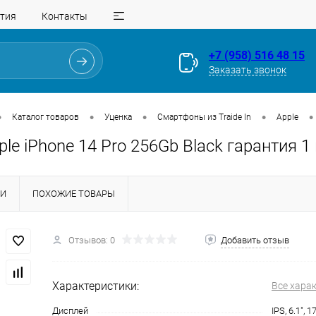
тия
Контакты
+7 (958) 516 48 15
Заказать звонок
•
•
•
•
•
Каталог товаров
Уценка
Смартфоны из Traide In
Apple
pple iPhone 14 Pro 256Gb Black гарантия 1
КИ
ПОХОЖИЕ ТОВАРЫ
Отзывов: 0
Добавить отзыв
Для клиентов всех банков
Характеристики:
Все хара
Разбейте
оплату
Дисплей
IPS, 6.1", 