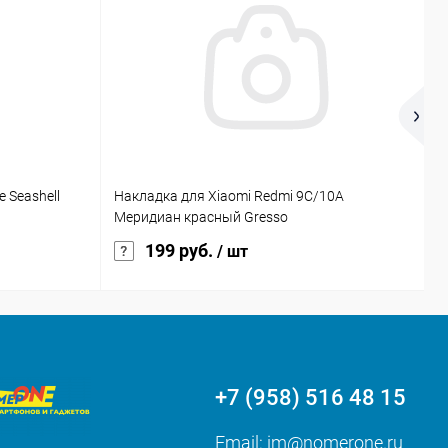
 Seashell
Накладка для Xiaomi Redmi 9C/10A
Н
Меридиан красный Gresso
м
199 руб.
/ шт
+7 (958) 516 48 15
Email:
im@nomerone.ru