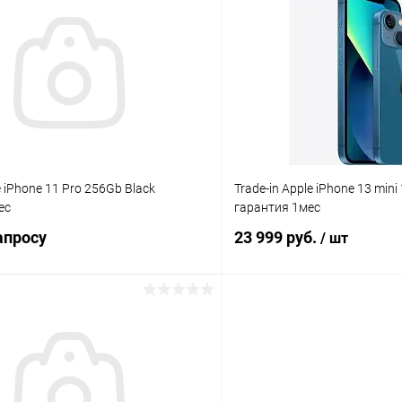
К сравнению
ое
Под заказ
В избранное
e iPhone 11 Pro 256Gb Black
Trade-in Apple iPhone 13 mini
ес
гарантия 1мес
апросу
23 999 руб.
/ шт
Запросить цену
В корз
К сравнению
ое
Под заказ
В избранное