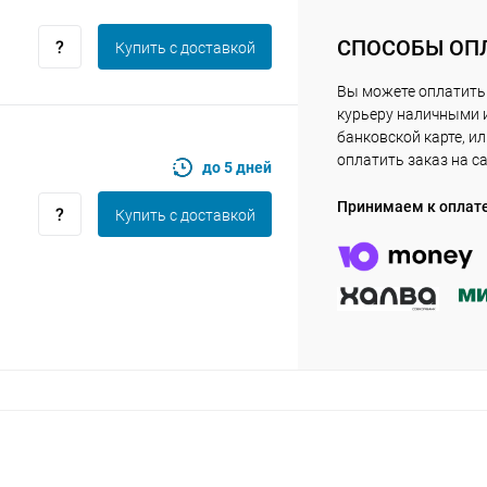
Получайте товар
выбранный способом
СПОСОБЫ ОП
Купить c доставкой
Вы можете оплатить
Оставшиеся
75
% будут
списываться
курьеру наличными 
с вашей карты
по
25
%
каждые 2 недели
банковской карте, и
оплатить заказ на с
до 5 дней
Принимаем к оплат
Купить c доставкой
Подробнее
об оплате Плайтом
25
раз в 2
Остались вопросы?
недели
8 800 302-02-51