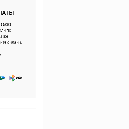
ЛАТЫ
 заказ
или по
ли же
айте онлайн.
е