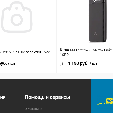
Внешний аккумулятор Accesstyle
ia G20 64Gb Blue гарантия 1мес
10PD
руб.
1 190 руб.
/ шт
/ шт
ия
Помощь и сервисы
О магазине