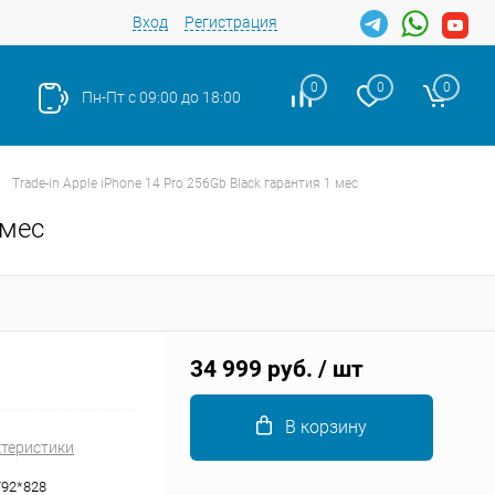
Вход
Регистрация
0
0
0
Пн-Пт с 09:00 до 18:00
Trade-in Apple iPhone 14 Pro 256Gb Black гарантия 1 мес
 мес
Закрыть
34 999 руб.
/ шт
В корзину
ктеристики
1792*828