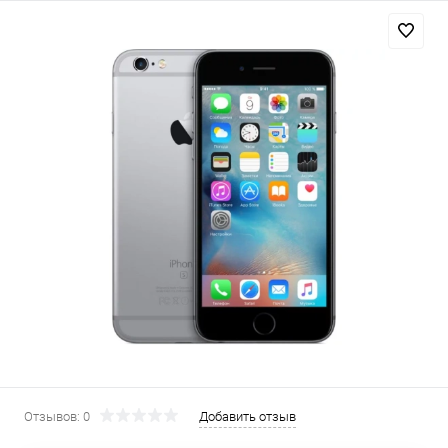
Добавляйте товары
в корзину
Оплачивайте сегодня только
25
% картой любого банка
Получайте товар
выбранный способом
Оставшиеся
75
% будут
списываться
с вашей карты
по
25
%
каждые 2 недели
Отзывов: 0
Добавить отзыв
Подробнее