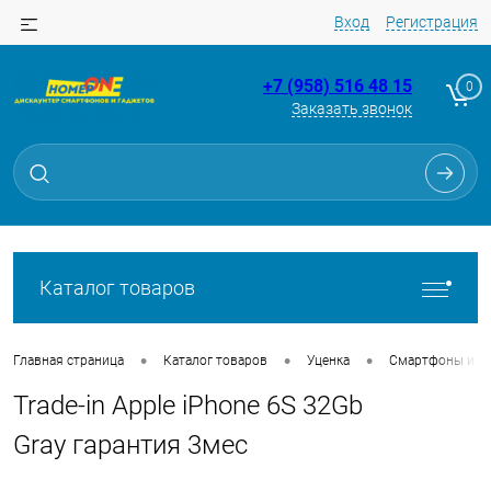
Вход
Регистрация
+7 (958) 516 48 15
0
Заказать звонок
Для клиентов всех банков
Разбейте
оплату
на части
без переплат
Каталог товаров
График платежей
•
•
•
Главная страница
Каталог товаров
Уценка
Смартфоны из Tr
Trade-in Apple iPhone 6S 32Gb
Сегодня
25
%
Gray гарантия 3мес