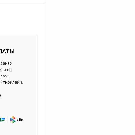
ЛАТЫ
 заказ
или по
ли же
айте онлайн.
е