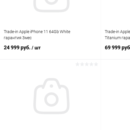
Trade-in Apple iPhone 11 64Gb White
Trade-in Appl
гарантия 3мес
Titanium гар
24 999 руб.
69 999 ру
/ шт
В корзину
К сравнению
В избранное
Под заказ
В избранн