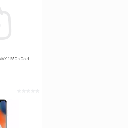
o MAX 128Gb Gold
ь цену
К сравнению
Под заказ