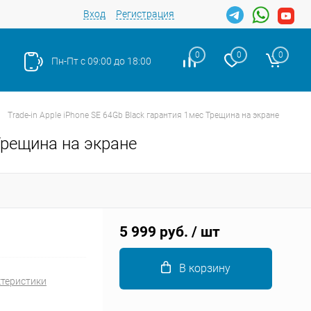
Вход
Регистрация
0
0
0
Пн-Пт с 09:00 до 18:00
Trade-in Apple iPhone SE 64Gb Black гарантия 1мес Трещина на экране
 Трещина на экране
Закрыть
5 999 руб.
/ шт
В корзину
ктеристики