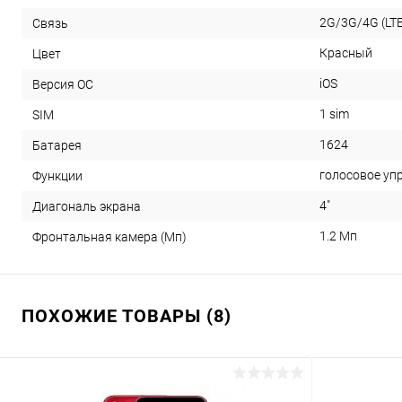
2G/3G/4G (LTE
Связь
Красный
Цвет
iOS
Версия ОС
1 sim
SIM
1624
Батарея
голосовое уп
Функции
4"
Диагональ экрана
1.2 Мп
Фронтальная камера (Мп)
ПОХОЖИЕ ТОВАРЫ (8)