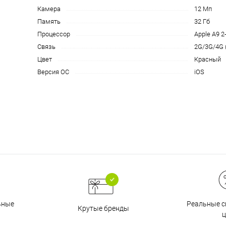
на части
без переплат
Камера
12 Мп
Память
32 Гб
Процессор
Apple A9 2
Связь
2G/3G/4G 
График платежей
Цвет
Красный
Версия ОС
iOS
Сегодня
25
%
Добавляйте товары
в корзину
Оплачивайте сегодня только
Реальные с
ьные
25
% картой любого банка
Крутые бренды
ц