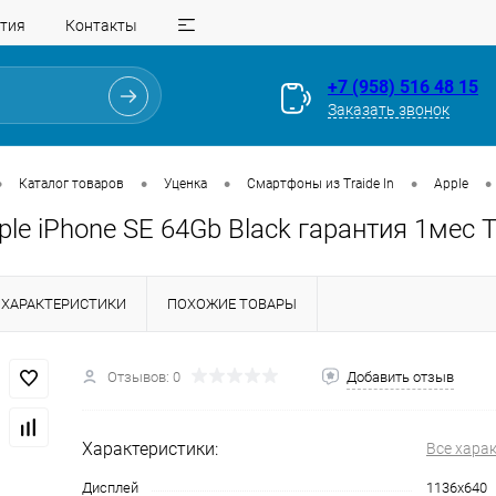
тия
Контакты
+7 (958) 516 48 15
Заказать звонок
•
•
•
•
•
Каталог товаров
Уценка
Смартфоны из Traide In
Apple
pple iPhone SE 64Gb Black гарантия 1мес
ХАРАКТЕРИСТИКИ
ПОХОЖИЕ ТОВАРЫ
Отзывов: 0
Добавить отзыв
Для клиентов всех банков
Характеристики:
Все хара
Разбейте
оплату
Дисплей
1136x640