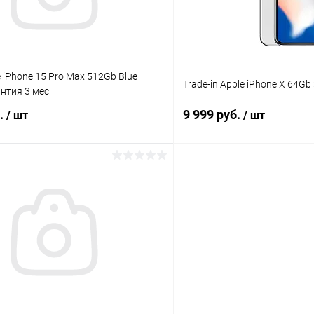
e iPhone 15 Pro Max 512Gb Blue
Trade-in Apple iPhone X 64Gb 
антия 3 мес
б.
9 999 руб.
/ шт
/ шт
В корзину
В корз
К сравнению
ое
Под заказ
В избранное