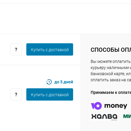
Получайте товар
выбранный способом
Оставшиеся
75
% будут
списываться
с вашей карты
по
25
%
каждые 2 недели
СПОСОБЫ ОП
Купить c доставкой
Вы можете оплатить
курьеру наличными 
Подробнее
об оплате Плайтом
банковской карте, и
оплатить заказ на с
до 5 дней
Принимаем к оплат
Купить c доставкой
25
раз в 2
Остались вопросы?
недели
8 800 302-02-51