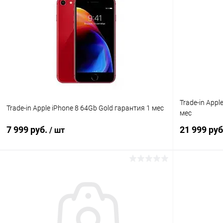
Trade-in Appl
Trade-in Apple iPhone 8 64Gb Gold гарантия 1 мес
мес
7 999 руб.
21 999 ру
/ шт
В корзину
К сравнению
В избранное
Под заказ
В избранн