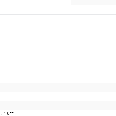
plait.ru
раз в 2 недели
р. 1.8 ГГц