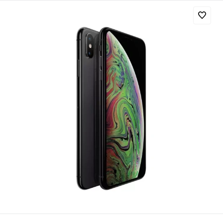
Добавляйте товары
в корзину
Оплачивайте сегодня только
25
% картой любого банка
Получайте товар
выбранный способом
Оставшиеся
75
% будут
списываться
с вашей карты
по
25
%
каждые 2 недели
Подробнее