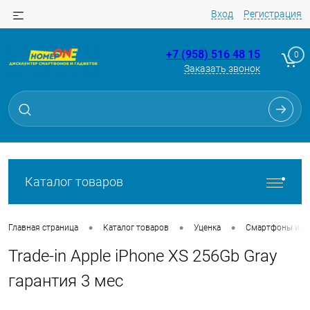
Вход
Регистрация
+7 (958) 516 48 15
0
Заказать звонок
Для клиентов всех банков
Разбейте
оплату
на части
без переплат
Каталог товаров
График платежей
•
•
•
Главная страница
Каталог товаров
Уценка
Смартфоны из Tr
Trade-in Apple iPhone XS 256Gb Gray
Сегодня
25
%
гарантия 3 мес