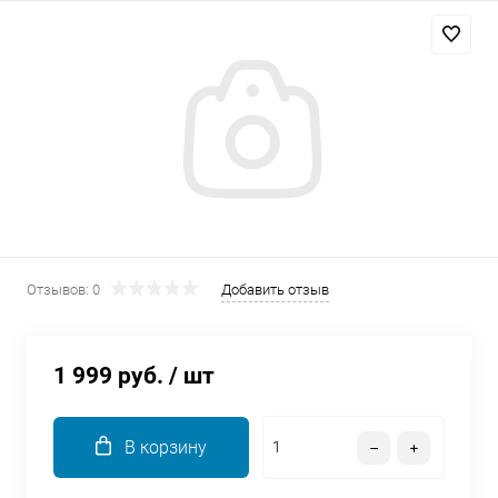
Добавляйте товары
в корзину
Оплачивайте сегодня только
25
% картой любого банка
Получайте товар
выбранный способом
Отзывов: 0
Добавить отзыв
Оставшиеся
75
% будут
списываться
с вашей карты
1 999 руб.
/ шт
по
25
%
каждые 2 недели
В корзину
Подробнее