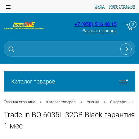
Вход
Регистрация
+7 (958) 516 48 15
0
Заказать звонок
Для клиентов всех банков
Разбейте
оплату
на части
без переплат
Каталог товаров
График платежей
•
•
•
Главная страница
Каталог товаров
Уценка
Смартфоны из Tr
Trade-in BQ 6035L 32GB Black гарантия
Сегодня
25
%
1 мес