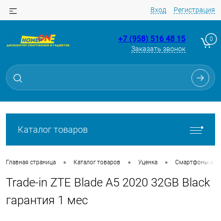
Вход
Регистрация
+7 (958) 516 48 15
0
Заказать звонок
Для клиентов всех банков
Разбейте
оплату
на части
без переплат
Каталог товаров
График платежей
•
•
•
Главная страница
Каталог товаров
Уценка
Смартфоны из Tr
Trade-in ZTE Blade A5 2020 32GB Black
Сегодня
25
%
гарантия 1 мес