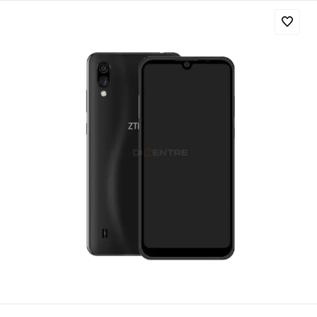
Добавляйте товары
в корзину
Оплачивайте сегодня только
25
% картой любого банка
Получайте товар
выбранный способом
Оставшиеся
75
% будут
списываться
с вашей карты
по
25
%
каждые 2 недели
Подробнее