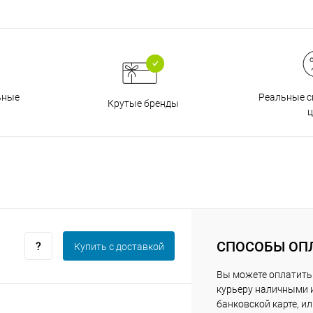
График платежей
Сегодня
25
%
Реальные с
ьные
Крутые бренды
ц
Добавляйте товары
в корзину
Оплачивайте сегодня только
СПОСОБЫ ОП
Купить c доставкой
25
% картой любого банка
Вы можете оплатить
курьеру наличными 
Получайте товар
выбранный способом
банковской карте, и