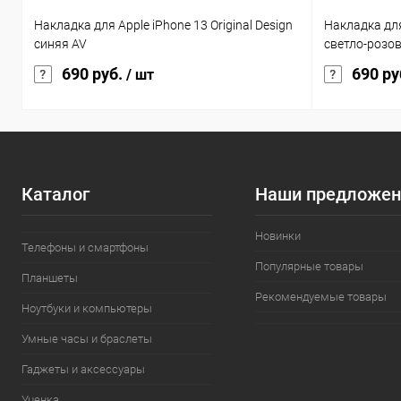
Накладка для Apple iPhone 13 Original Design
Накладка для 
синяя AV
светло-розо
690 руб.
690 ру
/ шт
Каталог
Наши предложен
Новинки
Телефоны и смартфоны
Популярные товары
Планшеты
Рекомендуемые товары
Ноутбуки и компьютеры
Умные часы и браслеты
Гаджеты и аксессуары
Уценка