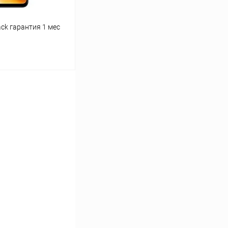
ack гарантия 1 мес
ину
К сравнению
Под заказ