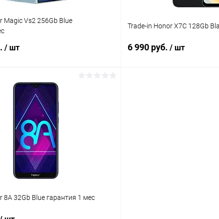
or Magic Vs2 256Gb Blue
Trade-in Honor X7С 128Gb Bl
ес
б.
6 990 руб.
/ шт
/ шт
В корзину
В корз
К сравнению
ое
Под заказ
В избранное
r 8A 32Gb Blue гарантия 1 мес