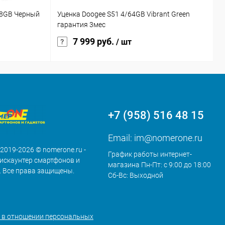
28GB Черный
Уценка Doogee S51 4/64GB Vibrant Green
T
гарантия 3мес
7 999 руб.
/ шт
+7 (958) 516 48 15
Email:
im@nomerone.ru
 2019-2026 © nomerone.ru -
График работы интернет-
искаунтер смартфонов и
магазина Пн-Пт: с 9:00 до 18:00
. Все права защищены.
Сб-Вс: Выходной
 в отношении персональных