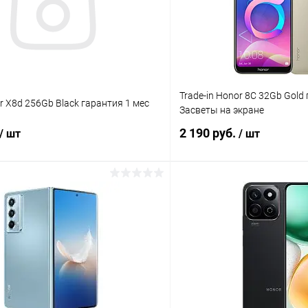
Trade-in Honor 8C 32Gb Gold
or X8d 256Gb Black гарантия 1 мес
Засветы на экране
2 190 руб.
раз в 2 недели
/ шт
/ шт
В корзину
В корз
К сравнению
ое
Под заказ
В избранное