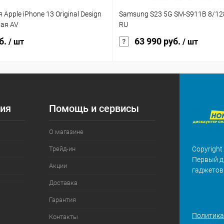
Apple iPhone 13 Original Design
Samsung S23 5G SM-S911B 8/1
вая AV
RU
б.
63 990 руб.
/ шт
/ шт
ия
Помощь и сервисы
О магазине
Трейд-ин
Copyright
Первый д
Акции
гаджетов
Доставка
Гарантия
Политика
Контакты