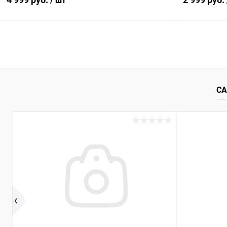
/ шт
В корзину
К сравнению
В избранное
В наличии
В избранн
СА