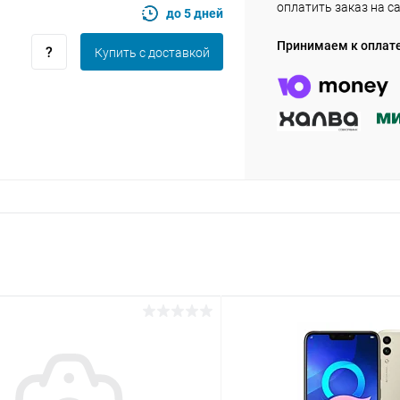
оплатить заказ на с
до 5 дней
Принимаем к оплат
Купить c доставкой
Оставшиеся
75
% будут
списываться
с вашей карты
по
25
%
каждые 2 недели
Подробнее
об оплате Плайтом
25
раз в 2
Остались вопросы?
недели
8 800 302-02-51
plait.ru