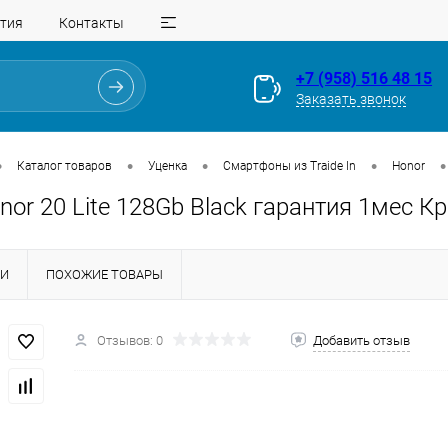
тия
Контакты
+7 (958) 516 48 15
Заказать звонок
•
•
•
•
•
Каталог товаров
Уценка
Смартфоны из Traide In
Honor
onor 20 Lite 128Gb Black гарантия 1мес 
КИ
ПОХОЖИЕ ТОВАРЫ
Для клиентов всех банков
Отзывов: 0
Добавить отзыв
Разбейте
оплату
на части
без переплат