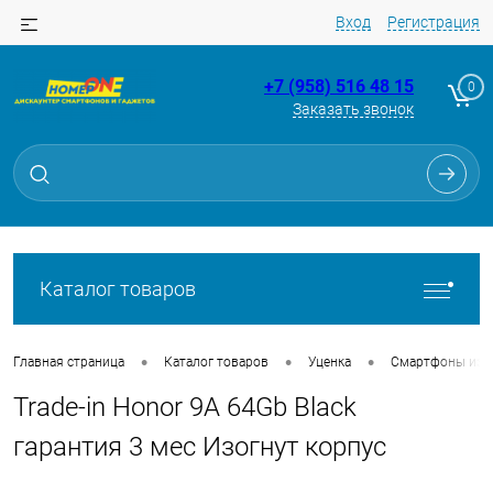
Вход
Регистрация
+7 (958) 516 48 15
0
Заказать звонок
Для клиентов всех банков
Разбейте
оплату
на части
без переплат
Каталог товаров
График платежей
•
•
•
Главная страница
Каталог товаров
Уценка
Смартфоны из Tr
Trade-in Honor 9A 64Gb Black
Сегодня
25
%
гарантия 3 мес Изогнут корпус