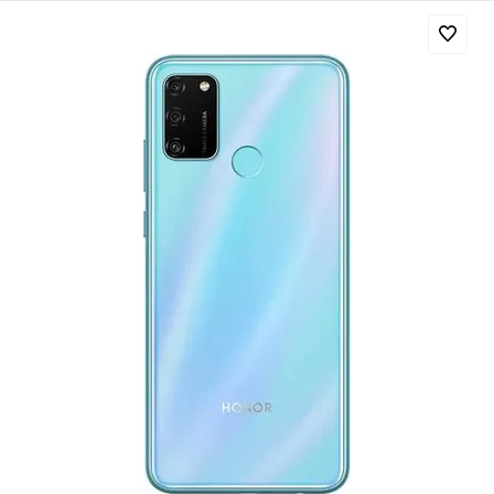
Добавляйте товары
в корзину
Оплачивайте сегодня только
25
% картой любого банка
Получайте товар
выбранный способом
Оставшиеся
75
% будут
списываться
с вашей карты
по
25
%
каждые 2 недели
Подробнее