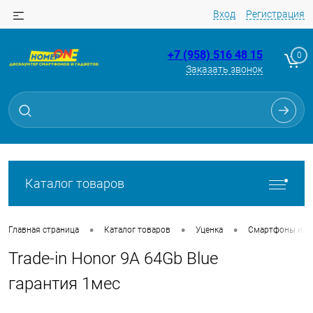
Вход
Регистрация
+7 (958) 516 48 15
0
Заказать звонок
Для клиентов всех банков
Разбейте
оплату
на части
без переплат
Каталог товаров
График платежей
•
•
•
Главная страница
Каталог товаров
Уценка
Смартфоны из Tr
Trade-in Honor 9A 64Gb Blue
Сегодня
25
%
гарантия 1мес