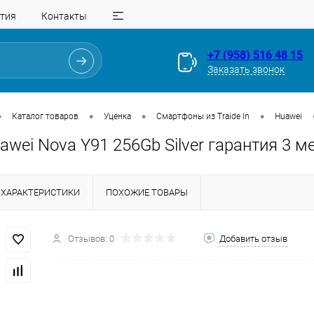
тия
Контакты
+7 (958) 516 48 15
Заказать звонок
•
•
•
•
Каталог товаров
Уценка
Смартфоны из Traide In
Huawei
uawei Nova Y91 256Gb Silver гарантия 3 м
ХАРАКТЕРИСТИКИ
ПОХОЖИЕ ТОВАРЫ
Отзывов: 0
Добавить отзыв
Для клиентов всех банков
Разбейте
оплату
на части
без переплат