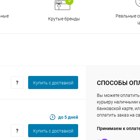
Получайте товар
выбранный способом
Реальные с
ьные
Крутые бренды
ц
Оставшиеся
75
% будут
списываться
с вашей карты
по
25
%
каждые 2 недели
Подробнее
об оплате Плайтом
СПОСОБЫ ОП
Купить c доставкой
Вы можете оплатить
курьеру наличными 
25
банковской карте, и
раз в 2
оплатить заказ на с
Остались вопросы?
недели
до 5 дней
8 800 302-02-51
Принимаем к оплат
Купить c доставкой
plait.ru