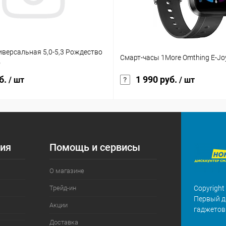
иверсальная 5,0-5,3 Рождество
Смарт-часы 1More Omthing E-Joy
o
б.
1 990 руб.
/ шт
/ шт
ия
Помощь и сервисы
О магазине
Трейд-ин
Copyright
Первый д
Акции
гаджетов
Доставка