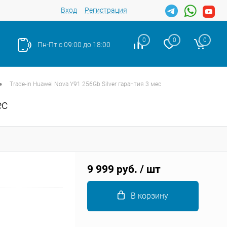
Вход
Регистрация
0
0
0
Пн-Пт с 09:00 до 18:00
•
Trade-in Huawei Nova Y91 256Gb Silver гарантия 3 мес
ес
Закрыть
9 999 руб.
/ шт
В корзину