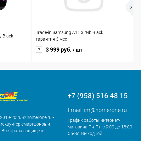
Trade-in Samsung A11 32Gb Black
 Black
U
гарантия 3 мес
3 999 руб.
/ шт
+7 (958) 516 48 15
Email:
im@nomerone.ru
 2019-2026 © nomerone.ru -
График работы интернет-
искаунтер смартфонов и
магазина Пн-Пт: с 9:00 до 18:00
. Все права защищены.
Сб-Вс: Выходной