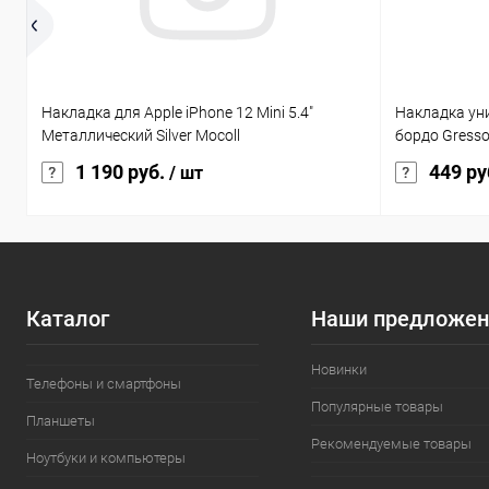
Накладка для Apple iPhone 12 Mini 5.4"
Накладка ун
Металлический Silver Mocoll
бордо Gress
1 190 руб.
449 ру
/ шт
Каталог
Наши предложен
Новинки
Телефоны и смартфоны
Популярные товары
Планшеты
Рекомендуемые товары
Ноутбуки и компьютеры