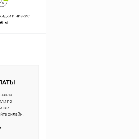
кидки и низкие
ены
ЛАТЫ
 заказ
или по
ли же
айте онлайн.
е