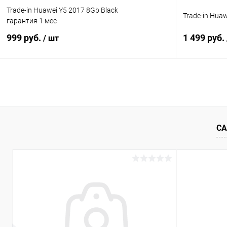
Trade-in Huawei Y5 2017 8Gb Black
Trade-in Huaw
гарантия 1 мес
999 руб.
1 499 руб.
/ шт
В корзину
К сравнению
В избранное
Под заказ
В избранн
СА