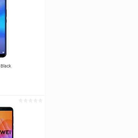
 Black
ь цену
К сравнению
Под заказ