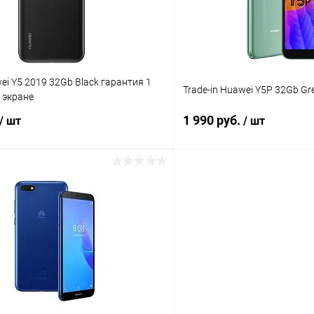
wei Y5 2019 32Gb Black гарантия 1
Trade-in Huawei Y5P 32Gb Gr
 экране
1 990 руб.
/ шт
/ шт
В корзину
В корз
К сравнению
ое
Под заказ
В избранное