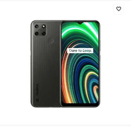
Добавляйте товары
в корзину
Оплачивайте сегодня только
25
% картой любого банка
Получайте товар
выбранный способом
Оставшиеся
75
% будут
списываться
с вашей карты
по
25
%
каждые 2 недели
Подробнее