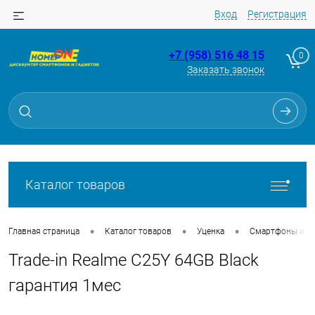
Вход
Регистрация
+7 (958) 516 48 15
0
Заказать звонок
Для клиентов всех банков
Разбейте
оплату
на части
без переплат
Каталог товаров
График платежей
•
•
•
Главная страница
Каталог товаров
Уценка
Смартфоны из Tr
Trade-in Realme C25Y 64GB Black
Сегодня
25
%
гарантия 1мес