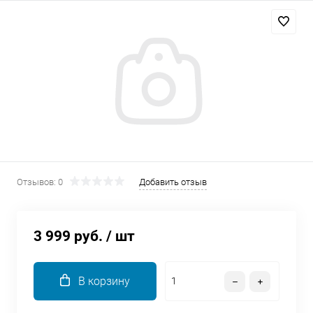
Добавляйте товары
в корзину
Оплачивайте сегодня только
25
% картой любого банка
Получайте товар
выбранный способом
Отзывов: 0
Добавить отзыв
Оставшиеся
75
% будут
списываться
с вашей карты
3 999 руб.
/ шт
по
25
%
каждые 2 недели
В корзину
Подробнее