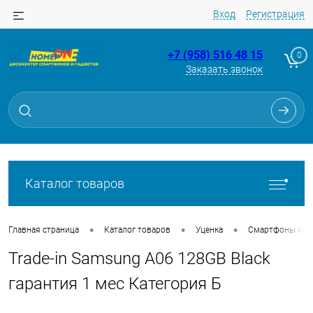
Вход
Регистрация
+7 (958) 516 48 15
0
Заказать звонок
Для клиентов всех банков
Разбейте
оплату
на части
без переплат
Каталог товаров
График платежей
•
•
•
Главная страница
Каталог товаров
Уценка
Смартфоны из Tr
Trade-in Samsung A06 128GB Black
Сегодня
25
%
гарантия 1 мес Категория Б