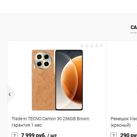
Сравнение
В избранное
Под заказ
В избранн
СА
Trade-in TECNO Camon 30 256GB Brown
Ремешок Xia
гарантия 1 мес
(красный)
7 999 руб.
290 ру
/ шт