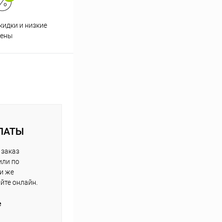
кидки и низкие
ены
ЛАТЫ
 заказ
или по
ли же
айте онлайн.
е