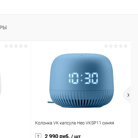
АРЫ
T
Колонка VK капсула Нео VKSP11 синяя
г
2 990 руб.
/ шт