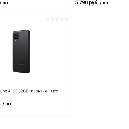
5 790 руб.
/ шт
/ шт
В корзину
В корз
Сравнение
ое
Под заказ
В избранное
sung A125 32GB гарантия 1 мес
б.
/ шт
В корзину