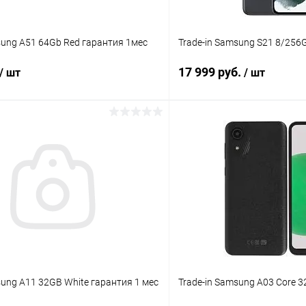
sung A51 64Gb Red гарантия 1мес
Trade-in Samsung S21 8/256
17 999 руб.
/ шт
/ шт
В корзину
В корз
Сравнение
ое
Под заказ
В избранное
sung A11 32GB White гарантия 1 мес
Trade-in Samsung A03 Core 