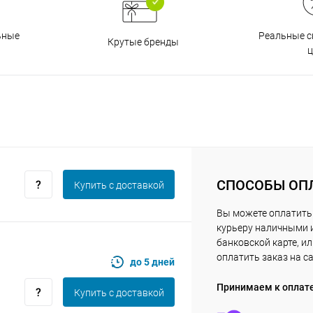
Получайте товар
выбранный способом
Реальные с
ьные
Крутые бренды
ц
Оставшиеся
75
% будут
списываться
с вашей карты
по
25
%
каждые 2 недели
Подробнее
об оплате Плайтом
СПОСОБЫ ОП
Купить c доставкой
Вы можете оплатить
25
курьеру наличными 
раз в 2
банковской карте, и
Остались вопросы?
недели
оплатить заказ на с
до 5 дней
8 800 302-02-51
Принимаем к оплат
Купить c доставкой
plait.ru