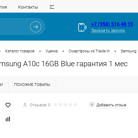
тия
Контакты
+7 (958) 516 48 15
Заказать звонок
•
•
•
•
Каталог товаров
Уценка
Смартфоны из Traide In
Samsung
amsung A10c 16GB Blue гарантия 1 мес
КИ
ПОХОЖИЕ ТОВАРЫ
Отзывов: 0
Добавить отзыв
Для клиентов всех банков
Разбейте
оплату
на части
без переплат